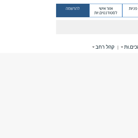
ניות
אזור אישי
להרשמה
לסטודנטים.יות
ים.ות
קהל רחב
|