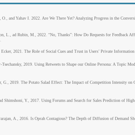
ay, O., and Yahav I. 2022. Are We There Yet? Analyzing Progress in the Convers
nson, L., ad Rubin, M., 2022. “No, Thanks”: How Do Requests for Feedback Af
.
. Ecker, 2021. The Role of Social Cues and Trust in Users’ Private Information
ar-Tsechansky, 2019. Using Retweets to Shape our Online Persona: A Topic Mod
er, G., 2019. The Potato Salad Effect: The Impact of Competition Intensity 
and Shimshoni, Y., 2017. Using Forums and Search for Sales Prediction of Hig
ararajan, A., 2016. Is Oprah Contagious? The Depth of Diffusion of Demand S