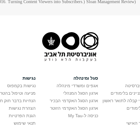
016. Turning Content Viewers into Subscribers.
(
Sloan Management Review)
סגל ומינהלה
נגישות
יברסיטה
אגפים ומשרדי מינהלה
נגישות בקמפוס
יינים בלימודים
ארגון הסגל המנהלי
מניעה וטיפול בהטר
י קבלה לתואר ראשון
ארגון הסגל האקדמי הבכיר
הנחיות בדבר חוק ח
ימודים
ארגון הסגל האקדמי הזוטר
הצהרת נגישות
כניסה ל-My Tau
הגנת הפרטיות
 האישי
תנאי שימוש