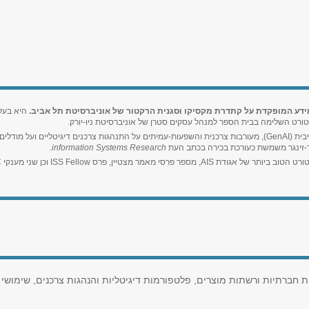
מידע המופקדת על קתדרת מקסיקו וּסגנית הרקטור של אוניברסיטת תל אביב.
היא בעל
ורט השלימה בבית הספר למנהל עסקים סטרן של אוניברסיטת ניו-יורק.
מחקריה עוסקים בהשפעת יישומי בינה מלאכותית גנרטיבית (GenAI), מעורבות צרכנית והשפעות-עמיתים על התנהגות צרכנ
כר-זינגר משמשת כעורכת בכירה בכתב העת
information Systems Research.
פרס ISS Fellow וכן שני מענקי ERC של האיחוד האירופי.
 חברתיות ורשתות מוצרים, פלטפורמות דיגיטליות והנהגות צרכנים, שימושי