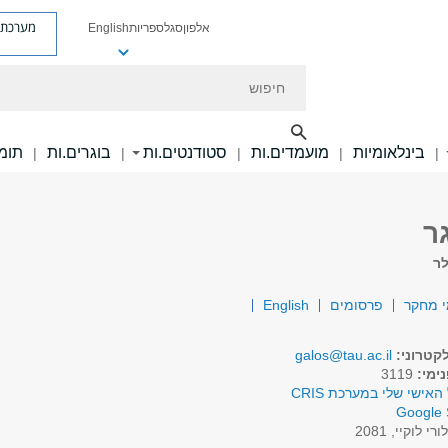
מערכת פ
אלפון
סגל
ספריות
English
חיפוש
בינלאומיות
מועמדים.ות
סטודנטים.ות
בוגרים.ות
תומכ
|
|
|
|
|
ר
לר
 מחקר
פרסומים
English
קטרוני:
galos@tau.ac.il
ימי:
3119
האישי שלי במערכת CRIS
Google 
ורי לוקיי, 2081