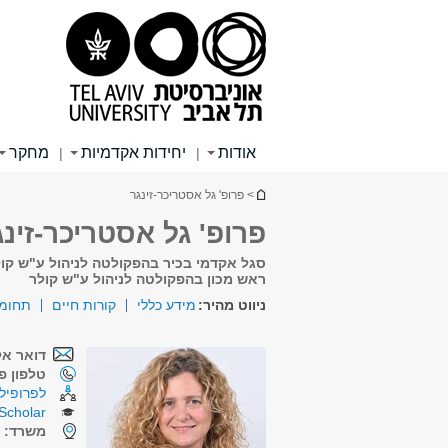
תוכן
תפריט
תפריט
עליון
ראשי
ראשי
אודות
יחידות אקדמיות
מחקר
|
|
הינך נמצא כאן
> פרופ' גל אסטריכר-זינגר
פרופ' גל אסטריכר-זינג
סגל אקדמי בכיר בהפקולטה לניהול ע"ש קו
ראש מכון בהפקולטה לניהול ע"ש קולר
ניווט מהיר:
מידע כללי
קורות חיים
תחומי
דואר אל
טלפון פנ
לפרופיל 
Scholar
משרד:
ל