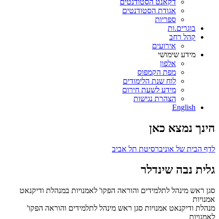
דקאנט הסטודנטים
אגודת הסטודנטים
ספריות
בוגרים.ות
קהל רחב
אירועים
מידע שימושי
אלפון
מפת הקמפוס
לוח שנת הלימודים
מידע לשעת חירום
הצהרת נגישות
English
הינך נמצא כאן
לדף הבית של אוניברסיטת תל אביב
גלית נבה שינדלר
סגן ראש מינהל לתלמידים והוראה הפקו' לאמנויות במנהלת ודיקנאט
אמנויות
מנהלת ודיקנאט אמנויות
סגן ראש מינהל לתלמידים והוראה הפקו'
לאמנויות