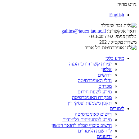
ניווט מהיר:
English
דואר אלקטרוני:
galitns@tauex.tau.ac.il
טלפון פנימי:
03-6405192
משרד:
מקסיקו, 202
מידע כללי
יצירת קשר ודרכי הגעה
אלפון
דרושים
נהלי האוניברסיטה
מכרזים
מידע לשעת חירום
מבקרת האוניברסיטה
תקנון משמעת ופסקי דין
לימודים
רישום לאוניברסיטה
מידע למתעניינים בלימודים
חישוב סיכויי קבלה לתואר ראשון
לוח שנת הלימודים
ידיעונים