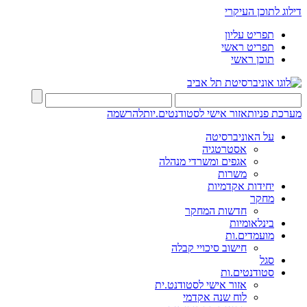
דילוג לתוכן העיקרי
תפריט עליון
תפריט ראשי
תוכן ראשי
מערכת פניות
אזור אישי לסטודנטים.יות
להרשמה
על האוניברסיטה
אסטרטגיה
אגפים ומשרדי מנהלה
משרות
יחידות אקדמיות
מחקר
חדשות המחקר
בינלאומיות
מועמדים.ות
חישוב סיכויי קבלה
סגל
סטודנטים.ות
אזור אישי לסטודנט.ית
לוח שנה אקדמי