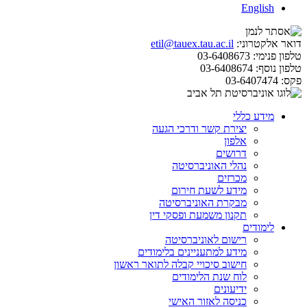
English
דואר אלקטרוני:
etil@tauex.tau.ac.il
טלפון פנימי:
03-6408673
טלפון נוסף:
03-6408674
פקס:
03-6407474
מידע כללי
יצירת קשר ודרכי הגעה
אלפון
דרושים
נהלי האוניברסיטה
מכרזים
מידע לשעת חירום
מבקרת האוניברסיטה
תקנון משמעת ופסקי דין
לימודים
רישום לאוניברסיטה
מידע למתעניינים בלימודים
חישוב סיכויי קבלה לתואר ראשון
לוח שנת הלימודים
ידיעונים
כניסה לאזור האישי