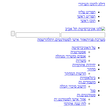
דילוג לתוכן העיקרי
תפריט עליון
תפריט ראשי
תוכן ראשי
מערכת פניות
אזור אישי לסטודנטים.יות
להרשמה
על האוניברסיטה
אסטרטגיה
אגפים ומשרדי מנהלה
משרות
יחידות אקדמיות
מחקר
חדשות המחקר
בינלאומיות
מועמדים.ות
חישוב סיכויי קבלה
סגל
סטודנטים.ות
אזור אישי לסטודנט.ית
לוח שנה אקדמי