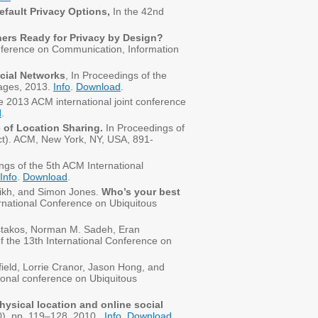
efault Privacy Options,
In the 42nd
ers Ready for Privacy by Design?
ference on Communication, Information
cial Networks
, In Proceedings of the
pages, 2013.
Info
.
Download
.
e 2013 ACM international joint conference
d
.
 of Location Sharing.
In Proceedings of
ct). ACM, New York, NY, USA, 891-
gs of the 5th ACM International
Info
.
Download
.
aikh, and Simon Jones.
Who’s your best
ernational Conference on Ubiquitous
Kostakos, Norman M. Sadeh, Eran
of the 13th International Conference on
ield, Lorrie Cranor, Jason Hong, and
ional conference on Ubiquitous
ysical location and online social
10), pp. 119–128, 2010.
Info
.
Download
.