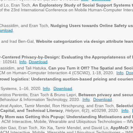
id Lo, Eran Toch,
An Exploratory Study of Social Support Systems 
 of the 23rd International Conference on Mobile Human-Computer Interac
Chassidim, and Eran Toch,
Nudging Users towards Online Safety u
wnload
.
 and Irad Ben-Gal,
Website categorization via design attribute lear
-Centered Privacy-by-Design: Evaluating the Appropriateness of
: 102641.
Info
.
Download
.
ssidim, and Tali Hatuka,
Can you Turn it Off? The Spatial and Soci
 ACM on Human-Computer Interaction 4 (CSCW2), 1-18, 2020.
Info
.
Dow
rowd logistics: Understanding auction-based pricing and courier
on Systems, 1–16, 2020.
Info
.
Download
.
istos Perentis, Eran Toch & Bruno Lepri,
Between privacy and securit
 Behaviour & Information Technology, 2020.
Info
.
Download
.
hrat Ayalon, Tamir Mendel, Ron Hirschprung, and Eran Toch,
Selectiv
Capital, and Technical Literacy
,
Heliyon
,
6
(2), e03298, 2020.
Info
.
My Mom was Getting this Popup: Understanding Motivations and P
, ACM Interactive, Mobile, Wearable and Ubiquitous Technologies – 
bin Gao, Eran Toch, Xin Xia, Tamir Mendel, and David Lo,
AppMoD: He
 ACM Interactive, Mobile, Wearable and Ubiquitous Technologies – I