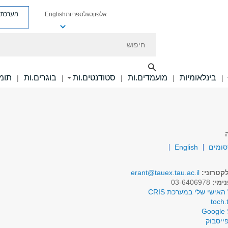
מערכת פ
אלפון
סגל
ספריות
English
חיפוש
בינלאומיות
מועמדים.ות
סטודנטים.ות
בוגרים.ות
תומכ
|
|
|
|
|
סומים
English
קטרוני:
erant@tauex.tau.ac.il
ימי:
03-6406978
האישי שלי במערכת CRIS
toch.
Google 
ייסבוק