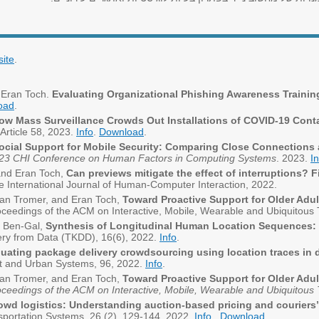
site
.
d Eran Toch.
Evaluating Organizational Phishing Awareness Trainin
oad
.
ow Mass Surveillance Crowds Out Installations of COVID-19 Conta
Article 58, 2023.
Info
.
Download
.
ocial Support for Mobile Security: Comparing Close Connections 
023 CHI Conference on Human Factors in Computing Systems
. 2023.
In
 and Eran Toch,
Can previews mitigate the effect of interruptions? 
he International Journal of Human-Computer Interaction, 2022.
ran Tromer, and Eran Toch,
Toward Proactive Support for Older Adul
oceedings of the ACM on Interactive, Mobile, Wearable and Ubiquitous 
d Ben-Gal,
Synthesis of Longitudinal Human Location Sequences: B
ry from Data (TKDD), 16(6), 2022.
Info
.
uating package delivery crowdsourcing using location traces in d
t and Urban Systems, 96, 2022.
Info
.
ran Tromer, and Eran Toch,
Toward Proactive Support for Older Adul
ceedings of the ACM on Interactive, Mobile, Wearable and Ubiquitous
owd logistics: Understanding auction-based pricing and couriers
ansportation Systems, 26 (2), 129-144, 2022.
Info
.
Download
.