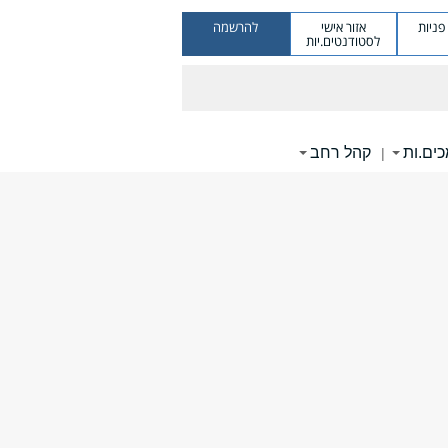
ניות
אזור אישי
להרשמה
לסטודנטים.יות
ים.ות
קהל רחב
|