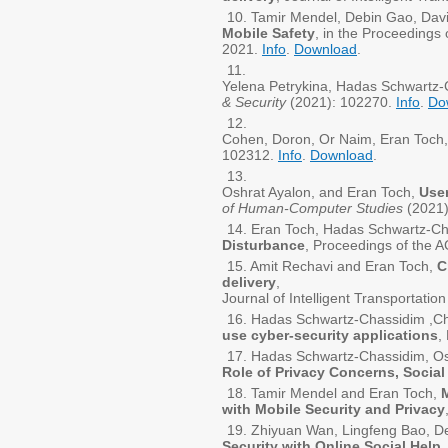
Tamir Mendel, Debin Gao, Dav
Mobile Safety
, in the Proceedings
2021.
Info
.
Download
.
Yelena Petrykina, Hadas Schwartz-
& Security
(2021): 102270.
Info
.
Do
Cohen, Doron, Or Naim, Eran Toch,
102312.
Info
.
Download
.
Oshrat Ayalon, and Eran Toch,
User
of Human-Computer Studies
(2021)
Eran Toch, Hadas Schwartz-Cha
Disturbance
, Proceedings of the
Amit Rechavi and Eran Toch,
C
delivery
,
Journal of Intelligent Transportati
Hadas Schwartz-Chassidim ,Chr
use cyber-security applications
,
Hadas Schwartz-Chassidim, Os
Role of Privacy Concerns, Social 
Tamir Mendel and Eran Toch,
with Mobile Security and Privacy
Zhiyuan Wan, Lingfeng Bao, De
Security with Online Social Help
.