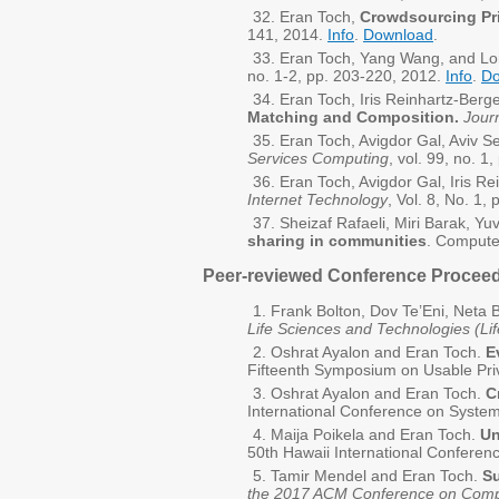
Eran Toch,
Crowdsourcing Pri
141, 2014.
Info
.
Download
.
Eran Toch, Yang Wang, and Lor
no. 1-2, pp. 203-220, 2012.
Info
.
Do
Eran Toch, Iris Reinhartz-Berg
Matching and Composition.
Jour
Eran Toch, Avigdor Gal, Aviv S
Services Computing
, vol. 99, no. 
Eran Toch, Avigdor Gal, Iris R
Internet Technology
, Vol. 8, No. 1,
Sheizaf Rafaeli, Miri Barak, Y
sharing in communities
. Compute
Peer-reviewed Conference Proceedi
Frank Bolton, Dov Te’Eni, Neta
Life Sciences and Technologies (Li
Oshrat Ayalon and Eran Toch.
E
Fifteenth Symposium on Usable Pri
Oshrat Ayalon and Eran Toch.
C
International Conference on Syste
Maija Poikela and Eran Toch.
Un
50th Hawaii International Confere
Tamir Mendel and Eran Toch.
Su
the 2017 ACM Conference on Compu