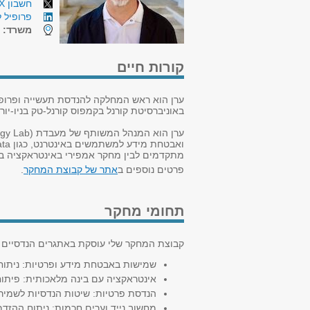
חשבון X (טוויטר)
פרופיל ל
משרד:
ו
קורות חיים
ערן הוא ראש המחלקה להנדסת תעשייה ופרופסו
באוניברסיטת קורנל בקמפוס קורנל-טק בניו-יורק
מתקדמים לבין מחקר אמפירי באינטראקציה ב
פרטים נוספים ב
אתר של קבוצת המחקר
.
תחומי מחקר
קבוצת המחקר שלי עוסקת באתגרים הנדסיים הנ
שמישות באבטחת מידע ופרטיות: ניתוח 
אינטראקציה עם בינה מלאכותית: פיתו
הנדסת פרטיות: שיטות הנדסיות לשמיר
מחשוב נייד וערים חכמות: ניתוח ההזדמנ