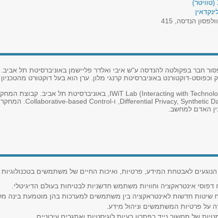
ינקדאין
ולפסון הנדסה, 415
ר חבר בפקולטה להנדסה ע"ש איבי ואלדר פליישמן באוניברסיטת תל אביב. ב
 וכפוסט-דוקטורנט באוניברסיטת קרנגי מלון. ערן הוא בעל דוקטורט מהטכניון -
ערן הוא המנהל המשותף של מעבדת IWiT Lab (Interacting with Technology Lab
ואבטחת מידע למשתמשים באינ
ין האדם למחשב.
וגעים לאבטחת המידע, פרטיות, ואיכות החיים של משתמשים בטכנולוגיות דיג
דפוסי אינטראקציה וחוויות משתמש חדשניות לבטיחות בעולם הדיגיטלי.
ח שיטות חדשות לאינטראקציה בין משתמשים למערכות בהן מוטמעת בינה מלא
ה על פרטיות המשתמשים וניהול מידע.
ויות של מחשוב נייד בפתרון בעיות לוגיסטיות ואתגרים עירוניים.