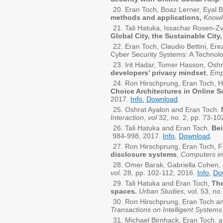
Eran Toch, Boaz Lerner, Eyal 
methods and applications,
Knowl
Tali Hatuka, Issachar Rosen-Z
Global City, the Sustainable City,
Eran Toch, Claudio Bettini, Ere
Cyber Security Systems: A Technolo
Irit Hadar, Tomer Hasson, Oshr
developers’ privacy mindset
,
Emp
Ron Hirschprung, Eran Toch, 
Choice Architectures in Online S
2017.
Info.
Download
.
Oshrat Ayalon and Eran Toch.
Interaction
,
vol
32, no. 2, pp. 73-1
Tali Hatuka and Eran Toch.
Bei
984-998, 2017.
Info
,
Download
.
Ron Hirschprung, Eran Toch, 
disclosure systems
,
Computers i
Omer Barak, Gabriella Cohen,
vol.
28, pp. 102-112, 2016.
Info
,
Do
Tali Hatuka and Eran Toch,
The
spaces.
Urban Studies
, vol. 53, n
Ron Hirschprung, Eran Toch 
Transactions on Intelligent System
Michael Birnhack, Eran Toch, a