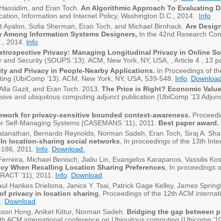
Hassidim, and Eran Toch.
An Algorithmic Approach To Evaluating D
ion, Information and Internet Policy, Washington D.C., 2014.
Info
t Ayalon, Sofia Sherman, Eran Toch, and Michael Birnhack.
Are Design
cy Among Information Systems Designers,
In the 42nd Research Con
C., 2014.
Info
etrospective Privacy: Managing Longitudinal Privacy in Online So
and Security (SOUPS ’13). ACM, New York, NY, USA, , Article 4 , 13 
ity and Privacy in People-Nearby Applications.
In Proceedings of th
ting (UbiComp ’13). ACM, New York, NY, USA, 539-548.
Info
.
Downloa
Alla Gazit, and Eran Toch. 2013.
The Price is Right? Economic Value
ive and ubiquitous computing adjunct publication (UbiComp ’13 Adjun
ework for privacy-sensitive bounded context-awareness.
Proceedin
or Self-Managing Systems (CASEMANS ’11), 2011.
Best paper award.
katanathan, Bernardo Reynolds, Norman Sadeh, Eran Toch, Siraj A. Sh
 In location-sharing social networks
, In proceedings of the 13th Int
–186, 2011.
Info
.
Download.
erreira, Michael Benisch, Jialiu Lin, Evangelos Karapanos, Vassilis 
ncy When Recalling Location Sharing Preferences
, In proceedings 
RACT ’11), 2011.
Info
.
Download
.
ul Hankes Drielsma, Janice Y. Tsai, Patrick Gage Kelley, James Springf
of privacy in location sharing
, Proceedings of the 12th ACM internat
o
.
Download
.
ason Hong, Aniket Kittur, Norman Sadeh.
Bridging the gap between ph
2th ACM international conference on Ubiquitous computing (Ubicomp ’