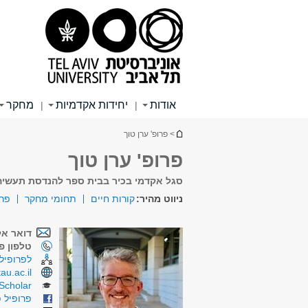
תוכן
תפריט
תפריט
עליון
ראשי
ראשי
אודות
יחידות אקדמיות
מחקר
|
|
הינך נמצא כאן
> פרופ' ערן טוך
פרופ' ערן טוך
סגל אקדמי בכיר בבית ספר להנדסת תעשיה
ניווט מהיר:
קורות חיים
תחומי מחקר
פר
דואר אל
טלפון פנ
לפרופיל 
tau.ac.il
Scholar
פרופיל פ