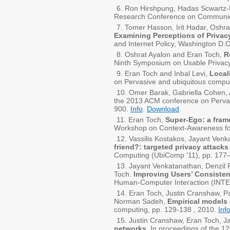
Ron Hirshpung, Hadas Scwartz-
Research Conference on Communicat
Tomer Hasson, Irit Hadar, Oshra
Examining Perceptions of Priva
and Internet Policy, Washington D.
Oshrat Ayalon and Eran Toch,
R
Ninth Symposium on Usable Privacy 
Eran Toch and Inbal Levi,
Local
on Pervasive and ubiquitous compu
Omer Barak, Gabriella Cohen, 
the 2013 ACM conference on Pervas
900.
Info
.
Download
.
Eran Toch,
Super-Ego: a fram
Workshop on Context-Awareness f
Vassilis Kostakos, Jayant Ven
friend?: targeted privacy attacks
Computing (UbiComp ’11), pp. 177
Jayant Venkatanathan, Denzil F
Toch.
Improving Users’ Consiste
Human-Computer Interaction (INTE
Eran Toch, Justin Cranshaw, Pa
Norman Sadeh,
Empirical models 
computing, pp. 129-138 , 2010.
Inf
Justin Cranshaw, Eran Toch, J
networks,
In proceedings of the 1