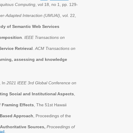
iquitous Computing
, vol 18, no 1, pp. 129-
er-Adapted Interaction (UMUAI)
, vol. 22,
tudy of Semantic Web Services
omposition
.
IEEE Transactions on
ervice Retrieval
.
ACM Transactions on
arning, assessing and knowledge
, In
2021 IEEE 3rd Global Conference on
ting Social and Institutional Aspects
,
f Framing Effects
, The 51st Hawaii
g-Based Approach
, Proceedings of the
 Authoritative Sources,
Proceedings of
ad
.