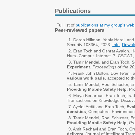
Publications
Full list of
publications at my group's web
Peer-reviewed papers
Doron Hillman, Yaniv Harel, an
Security 103364, 2023.
Info
.
Downl
Eran Toch and Oshrat Ayalon.
H
Hum.-Comput. Interact. 7, CSCW1, 
Tamir Mendel, and Eran Toch.
S
Experiment
.
Proceedings of the 2
Frank John Bolton, Dov Te’eni,
various workloads
, accepted to t
Tamir Mendel, Roei Schuster, E
Providing Mobile Safety Help
, Pr
Maya Benarous, Eran Toch, Ira
Transactions on Knowledge Discove
Ayelet Arditi and Eran Toch,
Eval
densities
, Computers, Environmen
Tamir Mendel, Roei Schuster, E
Providing Mobile Safety Help
,
Pro
Amit Rechavi and Eran Toch,
Cr
delivery
, Journal of Intelligent Tr