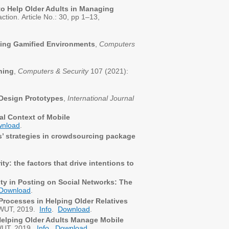
to Help Older Adults in Managing
tion. Article No.: 30, pp 1–13,
sing Gamified Environments
,
Computers
ning
,
Computers & Security
107 (2021):
 Design Prototypes
,
International Journal
al Context of Mobile
nload
.
s’ strategies in crowdsourcing package
y: the factors that drive intentions to
ity in Posting on Social Networks: The
Download
.
rocesses in Helping Older Relatives
IMWUT, 2019.
Info
.
Download
.
lping Older Adults Manage Mobile
MWUT, 2019.
Info
.
Download
.