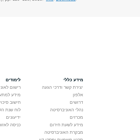
מידע כללי
לימודים
יצירת קשר ודרכי הגעה
רישום לאונ
אלפון
מידע למתענ
דרושים
חישוב סיכוי
נהלי האוניברסיטה
לוח שנת הל
מכרזים
ידיעונים
מידע לשעת חירום
כניסה לאזור
מבקרת האוניברסיטה
תקנון משמעת ופסקי דין