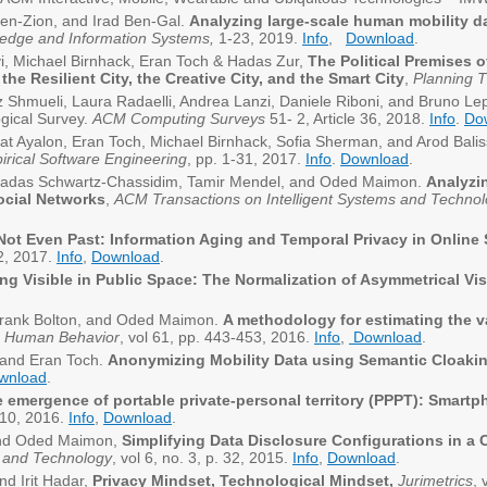
Ben-Zion, and Irad Ben-Gal.
Analyzing large-scale human mobility da
edge and Information Systems,
1-23, 2019.
Info
,
Download
.
vi, Michael Birnhack, Eran Toch & Hadas Zur,
The Political Premises
 the Resilient City, the Creative City, and the Smart City
,
Planning T
z Shmueli, Laura Radaelli, Andrea Lanzi, Daniele Riboni, and Bruno Lep
gical Survey.
ACM Computing Surveys
51- 2, Article 36, 2018.
Info
.
Do
at Ayalon, Eran Toch, Michael Birnhack, Sofia Sherman, and Arod Bali
irical Software Engineering
, pp. 1-31, 2017.
Info
.
Download
.
Hadas Schwartz-Chassidim, Tamir Mendel, and Oded Maimon.
Analyzi
ocial Networks
,
ACM Transactions on Intelligent Systems and Techno
Not Even Past: Information Aging and Temporal Privacy in Online
02, 2017.
Info
,
Download
.
ng Visible in Public Space: The Normalization of Asymmetrical Visi
Frank Bolton, and Oded Maimon.
A methodology for estimating the va
n Human Behavior
, vol 61, pp. 443-453, 2016.
Info
,
Download
.
 and Eran Toch.
Anonymizing Mobility Data using Semantic Cloaki
wnload
.
 emergence of portable private-personal territory (PPPT): Smartp
o.10, 2016.
Info
,
Download
.
and Oded Maimon,
Simplifying Data Disclosure Configurations in 
s and Technology
, vol 6, no. 3, p. 32, 2015.
Info
,
Download
.
nd Irit Hadar,
Privacy Mindset, Technological Mindset,
Jurimetrics
, 