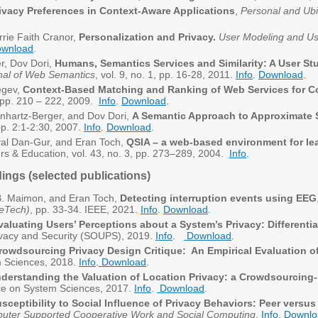
vacy Preferences in Context-Aware Applications
,
Personal and Ub
rie Faith Cranor,
Personalization and Privacy.
User Modeling and Us
wnload
.
er, Dov Dori,
Humans, Semantics Services and Similarity: A User S
nal of Web Semantics
, vol. 9, no. 1, pp. 16-28, 2011.
Info
.
Download
.
egev,
Context-Based Matching and Ranking of Web Services for C
1, pp. 210 – 222, 2009.
Info
.
Download
.
einhartz-Berger, and Dov Dori,
A Semantic Approach to Approximate S
 pp. 2:1-2:30, 2007.
Info
.
Download
.
uval Dan-Gur, and Eran Toch,
QSIA – a web-based environment for le
rs & Education, vol. 43, no. 3, pp. 273–289, 2004.
Info
.
ngs (selected publications)
 B. Maimon, and Eran Toch,
Detecting interruption events using EEG
feTech)
, pp. 33-34. IEEE, 2021.
Info
.
Download
.
valuating Users’ Perceptions about a System’s Privacy: Differentia
vacy and Security (SOUPS), 2019.
Info
.
Download
.
rowdsourcing Privacy Design Critique: An Empirical Evaluation o
m Sciences, 2018.
Info
.
Download
.
derstanding the Valuation of Location Privacy: a Crowdsourcin
nce on System Sciences, 2017.
Info
.
Download
.
sceptibility to Social Influence of Privacy Behaviors: Peer versus
ter Supported Cooperative Work and Social Computing
.
Info
.
Downlo