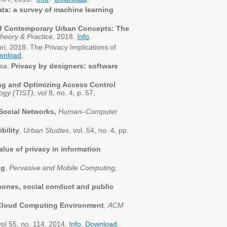
ta: a survey of machine learning
 of Contemporary Urban Concepts: The
heory & Practice
, 2018.
Info
.
ri. 2018. The Privacy Implications of
wnload
.
ssa.
Privacy by designers: software
ng and Optimizing Access Control
logy
(TIST), vol
8, no. 4, p. 57,
 Social Networks,
Human–Computer
bility
,
Urban Studies
, vol. 54, no. 4, pp.
lue of privacy in information
ng
,
Pervasive and Mobile Computing,
hones, social conduct and public
a Cloud Computing Environment
,
ACM
vol 55, no. 114, 2014.
Info
,
Download
.