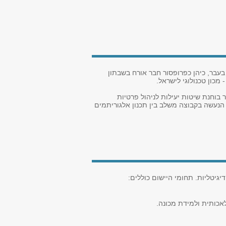
עבר, כיהן כפרופסור חבר אורח בשבתון
 מכון טכנולוגי לישראל.
), באוניברסיטת תל אביב. קבוצת המחקר בוחנת שיטות יעילות לניהול פרטיות
טרנט, כגון Differential Privacy, Synthetic Data, ו-Collaborative-based Control. המחקר הנעשה בקבוצה משלב בין תכנון אלגוריתמים
יטליות. תחומי היישום כוללים:
כותית ולמידת מכונה.