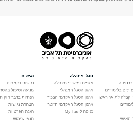
סגל ומינהלה
נגישות
יברסיטה
אגפים ומשרדי מינהלה
נגישות בקמפוס
יינים בלימודים
ארגון הסגל המנהלי
מניעה וטיפול בהטר
י קבלה לתואר ראשון
ארגון הסגל האקדמי הבכיר
הנחיות בדבר חוק ח
ימודים
ארגון הסגל האקדמי הזוטר
הצהרת נגישות
כניסה ל-My Tau
הגנת הפרטיות
 האישי
תנאי שימוש