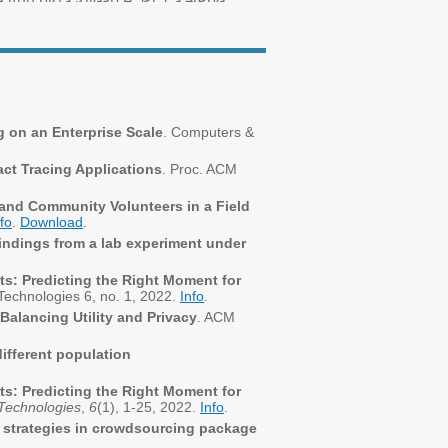
g on an Enterprise Scale
. Computers &
ct Tracing Applications
. Proc. ACM
and Community Volunteers in a Field
fo
.
Download
.
Findings from a lab experiment under
ts: Predicting the Right Moment for
Technologies 6, no. 1, 2022.
Info
.
alancing Utility and Privacy
. ACM
ifferent population
ts: Predicting the Right Moment for
 Technologies
,
6
(1), 1-25, 2022.
Info
.
’ strategies in crowdsourcing package