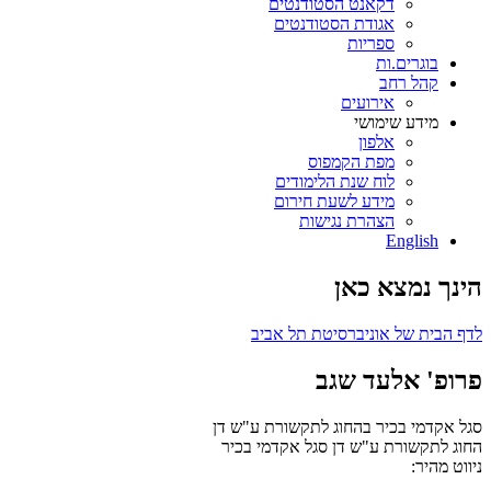
דקאנט הסטודנטים
אגודת הסטודנטים
ספריות
בוגרים.ות
קהל רחב
אירועים
מידע שימושי
אלפון
מפת הקמפוס
לוח שנת הלימודים
מידע לשעת חירום
הצהרת נגישות
English
הינך נמצא כאן
לדף הבית של אוניברסיטת תל אביב
פרופ' אלעד שגב
סגל אקדמי בכיר בהחוג לתקשורת ע"ש דן
החוג לתקשורת ע"ש דן
סגל אקדמי בכיר
ניווט מהיר: