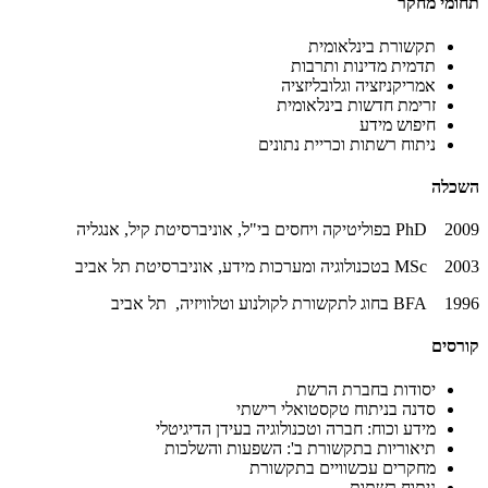
תחומי מחקר
תקשורת בינלאומית
תדמית מדינות ותרבות
אמריקניזציה וגלובליזציה
זרימת חדשות בינלאומית
חיפוש מידע
ניתוח רשתות וכריית נתונים
השכלה
2009 PhD בפוליטיקה ויחסים בי"ל, אוניברסיטת קיל, אנגליה
2003 MSc בטכנולוגיה ומערכות מידע, אוניברסיטת תל אביב
1996 BFA בחוג לתקשורת לקולנוע וטלוויזיה, תל אביב
קורסים
יסודות בחברת הרשת
סדנה בניתוח טקסטואלי רישתי
מידע וכוח: חברה וטכנולוגיה בעידן הדיגיטלי
תיאוריות בתקשורת ב': השפעות והשלכות
מחקרים עכשוויים בתקשורת
ניתוח רשתות