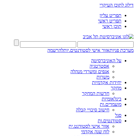
דילוג לתוכן העיקרי
תפריט עליון
תפריט ראשי
תוכן ראשי
מערכת פניות
אזור אישי לסטודנטים.יות
להרשמה
על האוניברסיטה
אסטרטגיה
אגפים ומשרדי מנהלה
משרות
יחידות אקדמיות
מחקר
חדשות המחקר
בינלאומיות
מועמדים.ות
חישוב סיכויי קבלה
סגל
סטודנטים.ות
אזור אישי לסטודנט.ית
לוח שנה אקדמי