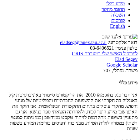
מידע כללי
תחומי מחקר
השכלה
קורסים
English
דואר אלקטרוני:
eladseg@tauex.tau.ac.il
טלפון פנימי:
03-6406521
לפרופיל האישי שלי במערכת CRIS
Elad Segev
Google Scholar
משרד:
נפתלי, 707
מידע כללי
אני חבר סגל בחוג מאז 2010. את הדוקטורט סיימתי באוניברסיטת קיל
באנגליה בה חקרתי את ההשפעות החברתיות והפוליטיות של מנועי
חיפוש. מחקרי עוסקים בתחום התקשורת הבינלאומית. אני חוקר את
האופן שבו מידע הופך לכוח, ולאחרונה הוצאתי ספר בנושא. אני גם
מתעניין בשיטות מתקדמות לניתוח טקסט ממוחשב (כמו ניתוח סמנטי
רשתי) במטרה לגלות הטיות, מבני כוח ודפוסים בזרימת המידע בשפות
שונות.