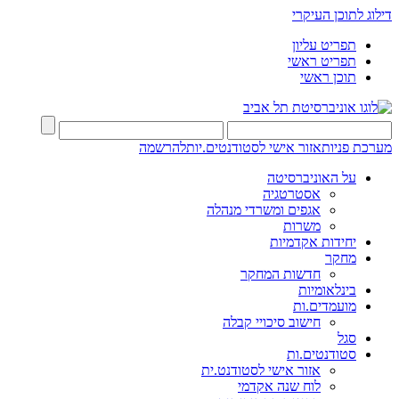
דילוג לתוכן העיקרי
תפריט עליון
תפריט ראשי
תוכן ראשי
מערכת פניות
אזור אישי לסטודנטים.יות
להרשמה
על האוניברסיטה
אסטרטגיה
אגפים ומשרדי מנהלה
משרות
יחידות אקדמיות
מחקר
חדשות המחקר
בינלאומיות
מועמדים.ות
חישוב סיכויי קבלה
סגל
סטודנטים.ות
אזור אישי לסטודנט.ית
לוח שנה אקדמי