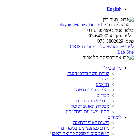
English
דואר אלקטרוני:
dayant@tauex.tau.ac.il
טלפון פנימי:
03-6405499
טלפון נוסף:
03-6409024
פקס:
073-3802029
לפרופיל האישי שלי במערכת CRIS
Lab Site
מידע כללי
יצירת קשר ודרכי הגעה
אלפון
דרושים
נהלי האוניברסיטה
מכרזים
מידע לשעת חירום
מבקרת האוניברסיטה
תקנון משמעת ופסקי דין
לימודים
רישום לאוניברסיטה
מידע למתעניינים בלימודים
חישוב סיכויי קבלה לתואר ראשון