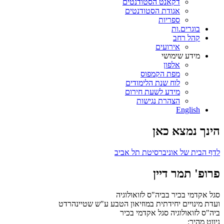
דקאנט הסטודנטים
אגודת הסטודנטים
ספריות
בוגרים.ות
קהל רחב
אירועים
מידע שימושי
אלפון
מפת הקמפוס
לוח שנת הלימודים
מידע לשעת חירום
הצהרת נגישות
English
הינך נמצא כאן
לדף הבית של אוניברסיטת תל אביב
פרופ' תמר דיין
סגל אקדמי בכיר בביה"ס לזואולוגיה
ועדת מינויים יחידתית במוזיאון הטבע ע"ש שטיינהרדט
ביה"ס לזואולוגיה
סגל אקדמי בכיר
ניווט מהיר: