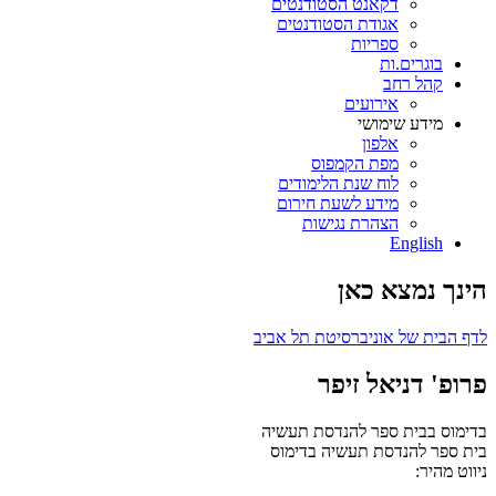
דקאנט הסטודנטים
אגודת הסטודנטים
ספריות
בוגרים.ות
קהל רחב
אירועים
מידע שימושי
אלפון
מפת הקמפוס
לוח שנת הלימודים
מידע לשעת חירום
הצהרת נגישות
English
הינך נמצא כאן
לדף הבית של אוניברסיטת תל אביב
פרופ' דניאל זיפר
בדימוס בבית ספר להנדסת תעשיה
בית ספר להנדסת תעשיה
בדימוס
ניווט מהיר: