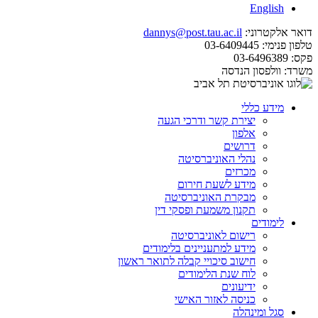
English
דואר אלקטרוני:
dannys@post.tau.ac.il
טלפון פנימי:
03-6409445
פקס:
03-6496389
משרד:
וולפסון הנדסה
מידע כללי
יצירת קשר ודרכי הגעה
אלפון
דרושים
נהלי האוניברסיטה
מכרזים
מידע לשעת חירום
מבקרת האוניברסיטה
תקנון משמעת ופסקי דין
לימודים
רישום לאוניברסיטה
מידע למתעניינים בלימודים
חישוב סיכויי קבלה לתואר ראשון
לוח שנת הלימודים
ידיעונים
כניסה לאזור האישי
סגל ומינהלה