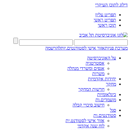
דילוג לתוכן העיקרי
תפריט עליון
תפריט ראשי
תוכן ראשי
מערכת פניות
אזור אישי לסטודנטים.יות
להרשמה
על האוניברסיטה
אסטרטגיה
אגפים ומשרדי מנהלה
משרות
יחידות אקדמיות
מחקר
חדשות המחקר
בינלאומיות
מועמדים.ות
חישוב סיכויי קבלה
סגל
סטודנטים.ות
אזור אישי לסטודנט.ית
לוח שנה אקדמי