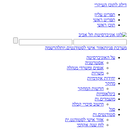
דילוג לתוכן העיקרי
תפריט עליון
תפריט ראשי
תוכן ראשי
מערכת פניות
אזור אישי לסטודנטים.יות
להרשמה
על האוניברסיטה
אסטרטגיה
אגפים ומשרדי מנהלה
משרות
יחידות אקדמיות
מחקר
חדשות המחקר
בינלאומיות
מועמדים.ות
חישוב סיכויי קבלה
סגל
סטודנטים.ות
אזור אישי לסטודנט.ית
לוח שנה אקדמי