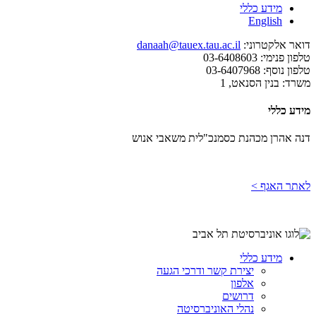
מידע כללי
English
דואר אלקטרוני:
danaah@tauex.tau.ac.il
טלפון פנימי:
03-6408603
טלפון נוסף:
03-6407968
משרד:
בנין הסנאט, 1
מידע כללי
דנה אהרן מכהנת כסמנכ"לית משאבי אנוש
לאתר האגף >
מידע כללי
יצירת קשר ודרכי הגעה
אלפון
דרושים
נהלי האוניברסיטה