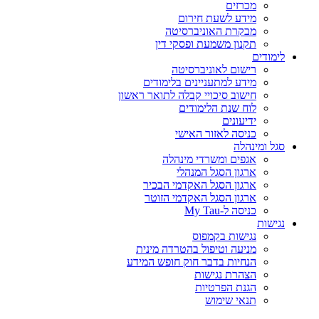
מכרזים
מידע לשעת חירום
מבקרת האוניברסיטה
תקנון משמעת ופסקי דין
לימודים
רישום לאוניברסיטה
מידע למתעניינים בלימודים
חישוב סיכויי קבלה לתואר ראשון
לוח שנת הלימודים
ידיעונים
כניסה לאזור האישי
סגל ומינהלה
אגפים ומשרדי מינהלה
ארגון הסגל המנהלי
ארגון הסגל האקדמי הבכיר
ארגון הסגל האקדמי הזוטר
כניסה ל-My Tau
נגישות
נגישות בקמפוס
מניעה וטיפול בהטרדה מינית
הנחיות בדבר חוק חופש המידע
הצהרת נגישות
הגנת הפרטיות
תנאי שימוש