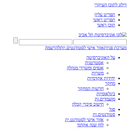
דילוג לתוכן העיקרי
תפריט עליון
תפריט ראשי
תוכן ראשי
מערכת פניות
אזור אישי לסטודנטים.יות
להרשמה
על האוניברסיטה
אסטרטגיה
אגפים ומשרדי מנהלה
משרות
יחידות אקדמיות
מחקר
חדשות המחקר
בינלאומיות
מועמדים.ות
חישוב סיכויי קבלה
סגל
סטודנטים.ות
אזור אישי לסטודנט.ית
לוח שנה אקדמי