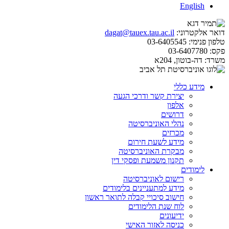
English
דואר אלקטרוני:
dagat@tauex.tau.ac.il
טלפון פנימי:
03-6405545
פקס:
03-6407780
משרד:
דה-בוטון, 204א
מידע כללי
יצירת קשר ודרכי הגעה
אלפון
דרושים
נהלי האוניברסיטה
מכרזים
מידע לשעת חירום
מבקרת האוניברסיטה
תקנון משמעת ופסקי דין
לימודים
רישום לאוניברסיטה
מידע למתעניינים בלימודים
חישוב סיכויי קבלה לתואר ראשון
לוח שנת הלימודים
ידיעונים
כניסה לאזור האישי