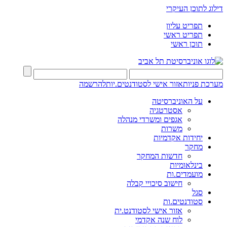
דילוג לתוכן העיקרי
תפריט עליון
תפריט ראשי
תוכן ראשי
מערכת פניות
אזור אישי לסטודנטים.יות
להרשמה
על האוניברסיטה
אסטרטגיה
אגפים ומשרדי מנהלה
משרות
יחידות אקדמיות
מחקר
חדשות המחקר
בינלאומיות
מועמדים.ות
חישוב סיכויי קבלה
סגל
סטודנטים.ות
אזור אישי לסטודנט.ית
לוח שנה אקדמי