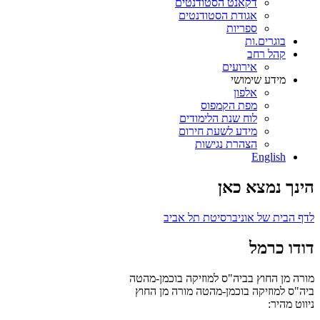
דקאנט הסטודנטים
אגודת הסטודנטים
ספריות
בוגרים.ות
קהל רחב
אירועים
מידע שימושי
אלפון
מפת הקמפוס
לוח שנת הלימודים
מידע לשעת חירום
הצהרת נגישות
English
הינך נמצא כאן
לדף הבית של אוניברסיטת תל אביב
דודו כרמל
מורה מן החוץ בביה"ס למוזיקה בוכמן-מהטה
ביה"ס למוזיקה בוכמן-מהטה
מורה מן החוץ
ניווט מהיר: