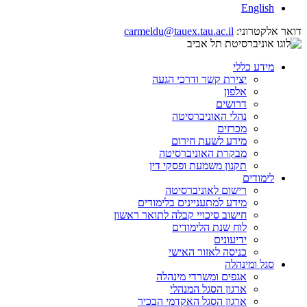
English
דואר אלקטרוני:
carmeldu@tauex.tau.ac.il
מידע כללי
יצירת קשר ודרכי הגעה
אלפון
דרושים
נהלי האוניברסיטה
מכרזים
מידע לשעת חירום
מבקרת האוניברסיטה
תקנון משמעת ופסקי דין
לימודים
רישום לאוניברסיטה
מידע למתעניינים בלימודים
חישוב סיכויי קבלה לתואר ראשון
לוח שנת הלימודים
ידיעונים
כניסה לאזור האישי
סגל ומינהלה
אגפים ומשרדי מינהלה
ארגון הסגל המנהלי
ארגון הסגל האקדמי הבכיר