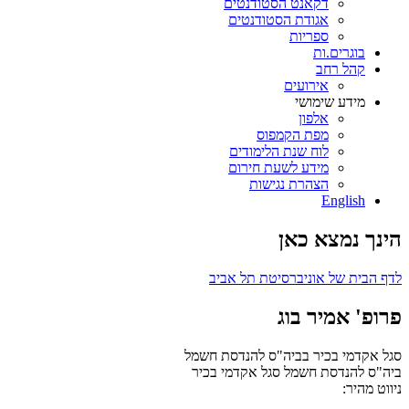
דקאנט הסטודנטים
אגודת הסטודנטים
ספריות
בוגרים.ות
קהל רחב
אירועים
מידע שימושי
אלפון
מפת הקמפוס
לוח שנת הלימודים
מידע לשעת חירום
הצהרת נגישות
English
הינך נמצא כאן
לדף הבית של אוניברסיטת תל אביב
פרופ' אמיר בוג
סגל אקדמי בכיר בביה"ס להנדסת חשמל
ביה"ס להנדסת חשמל
סגל אקדמי בכיר
ניווט מהיר: