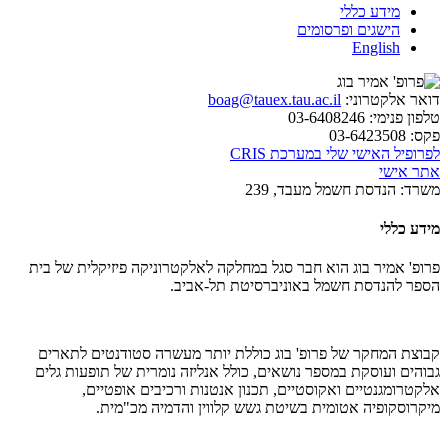
מידע כללי
הישגים ופרסומים
English
דואר אלקטרוני:
boag@tauex.tau.ac.il
טלפון פנימי:
03-6408246
פקס:
03-6423508
לפרופיל האישי שלי במערכת CRIS
אתר אישי
משרד:
הנדסת חשמל מעבד, 239
מידע כללי
פרופ' אמיר בוג הוא חבר סגל במחלקה לאלקטרוניקה פיזיקלית של בית
הספר להנדסת חשמל באוניברסיטת תל-אביב.
קבוצת המחקר של פרופ' בוג כוללת יותר מעשרה סטודנטים לתארים
גבוהים ועוסקת במספר נושאים, כולל אנליזה נומרית של תופעות גלים
אלקטרומגנטיים ואקוסטיים, תכנון אנטנות ורכיבים אופטיים,
מיקרוסקופיה אטומית בשיטת גשש קלווין והדמיה מכ"מית.