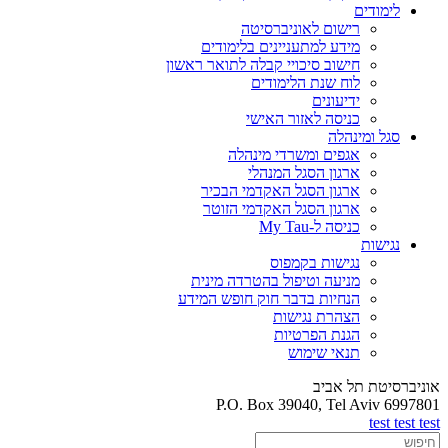
לימודים
רישום לאוניברסיטה
מידע למתעניינים בלימודים
חישוב סיכויי קבלה לתואר ראשון
לוח שנת הלימודים
ידיעונים
כניסה לאזור האישי
סגל ומינהלה
אגפים ומשרדי מינהלה
ארגון הסגל המנהלי
ארגון הסגל האקדמי הבכיר
ארגון הסגל האקדמי הזוטר
כניסה ל-My Tau
נגישות
נגישות בקמפוס
מניעה וטיפול בהטרדה מינית
הנחיות בדבר חוק חופש המידע
הצהרת נגישות
הגנת הפרטיות
תנאי שימוש
אוניברסיטת תל אביב
P.O. Box 39040, Tel Aviv 6997801
test test test