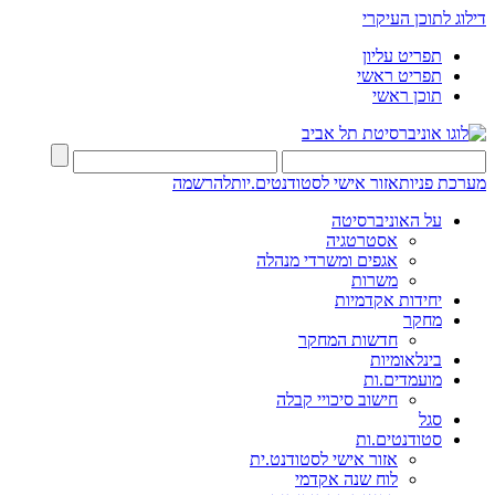
דילוג לתוכן העיקרי
תפריט עליון
תפריט ראשי
תוכן ראשי
מערכת פניות
אזור אישי לסטודנטים.יות
להרשמה
על האוניברסיטה
אסטרטגיה
אגפים ומשרדי מנהלה
משרות
יחידות אקדמיות
מחקר
חדשות המחקר
בינלאומיות
מועמדים.ות
חישוב סיכויי קבלה
סגל
סטודנטים.ות
אזור אישי לסטודנט.ית
לוח שנה אקדמי