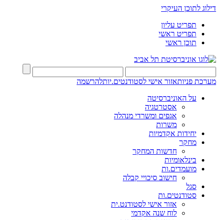
דילוג לתוכן העיקרי
תפריט עליון
תפריט ראשי
תוכן ראשי
מערכת פניות
אזור אישי לסטודנטים.יות
להרשמה
על האוניברסיטה
אסטרטגיה
אגפים ומשרדי מנהלה
משרות
יחידות אקדמיות
מחקר
חדשות המחקר
בינלאומיות
מועמדים.ות
חישוב סיכויי קבלה
סגל
סטודנטים.ות
אזור אישי לסטודנט.ית
לוח שנה אקדמי