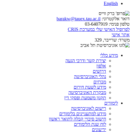
English
דואר אלקטרוני:
barakw@tauex.tau.ac.il
טלפון פנימי:
03-6407919
לפרופיל האישי שלי במערכת CRIS
אתר אישי
משרד:
שרייבר, 329
מידע כללי
יצירת קשר ודרכי הגעה
אלפון
דרושים
נהלי האוניברסיטה
מכרזים
מידע לשעת חירום
מבקרת האוניברסיטה
תקנון משמעת ופסקי דין
לימודים
רישום לאוניברסיטה
מידע למתעניינים בלימודים
חישוב סיכויי קבלה לתואר ראשון
לוח שנת הלימודים
ידיעונים