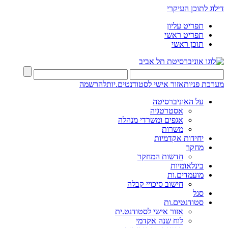
דילוג לתוכן העיקרי
תפריט עליון
תפריט ראשי
תוכן ראשי
מערכת פניות
אזור אישי לסטודנטים.יות
להרשמה
על האוניברסיטה
אסטרטגיה
אגפים ומשרדי מנהלה
משרות
יחידות אקדמיות
מחקר
חדשות המחקר
בינלאומיות
מועמדים.ות
חישוב סיכויי קבלה
סגל
סטודנטים.ות
אזור אישי לסטודנט.ית
לוח שנה אקדמי