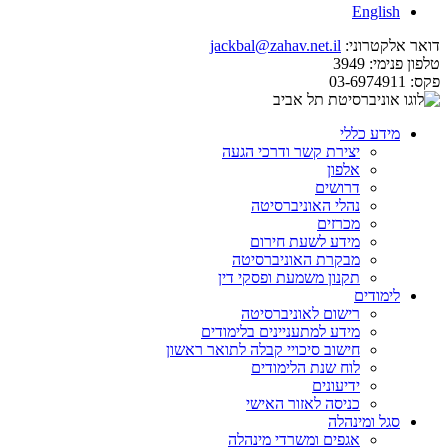
English
דואר אלקטרוני:
jackbal@zahav.net.il
טלפון פנימי:
3949
פקס:
03-6974911
מידע כללי
יצירת קשר ודרכי הגעה
אלפון
דרושים
נהלי האוניברסיטה
מכרזים
מידע לשעת חירום
מבקרת האוניברסיטה
תקנון משמעת ופסקי דין
לימודים
רישום לאוניברסיטה
מידע למתעניינים בלימודים
חישוב סיכויי קבלה לתואר ראשון
לוח שנת הלימודים
ידיעונים
כניסה לאזור האישי
סגל ומינהלה
אגפים ומשרדי מינהלה