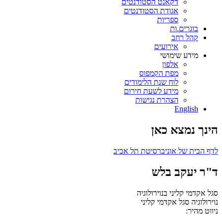
דקאנט הסטודנטים
אגודת הסטודנטים
ספריות
בוגרים.ות
קהל רחב
אירועים
מידע שימושי
אלפון
מפת הקמפוס
לוח שנת הלימודים
מידע לשעת חירום
הצהרת נגישות
English
הינך נמצא כאן
לדף הבית של אוניברסיטת תל אביב
ד"ר יעקב בלש
סגל אקדמי קליני בנוירולוגיה
נוירולוגיה
סגל אקדמי קליני
ניווט מהיר: