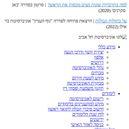
למה בתרבויות שונות נשים מכסות את הראש?
| סרטון בסדרה 'כאן
סקרנים' (2020)
על בתולות וגבולות
| הרצאת פתיחה לסדרה "גוף העניין" אוניברסיטת בר
אילן (2022)
מידע כללי
יצירת קשר ודרכי הגעה
אלפון
דרושים
נהלי האוניברסיטה
מכרזים
מידע לשעת חירום
מבקרת האוניברסיטה
תקנון משמעת ופסקי דין
לימודים
רישום לאוניברסיטה
מידע למתעניינים בלימודים
חישוב סיכויי קבלה לתואר ראשון
לוח שנת הלימודים
ידיעונים
כניסה לאזור האישי