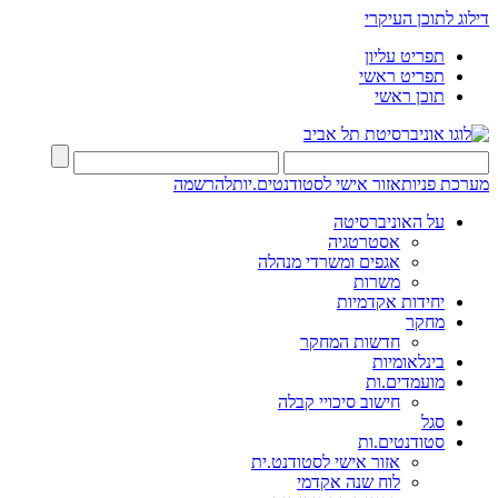
דילוג לתוכן העיקרי
תפריט עליון
תפריט ראשי
תוכן ראשי
מערכת פניות
אזור אישי לסטודנטים.יות
להרשמה
על האוניברסיטה
אסטרטגיה
אגפים ומשרדי מנהלה
משרות
יחידות אקדמיות
מחקר
חדשות המחקר
בינלאומיות
מועמדים.ות
חישוב סיכויי קבלה
סגל
סטודנטים.ות
אזור אישי לסטודנט.ית
לוח שנה אקדמי