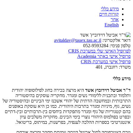
מידע כללי
קורות חיים
אחר
English
דואר אלקטרוני:
avitaldav@tauex.tau.ac.il
טלפון פנימי:
052-9593284
לפרופיל האישי שלי במערכת CRIS
פרופיל אישי באתר Academia
פרופיל אישי במערכת CRIS
משרד:
רוזנברג, 401
מידע כללי
ד"ר אביטל דוידובוץ אשד
היא מרצה בכירה בחוג לפילוסופיה יהודית
ותלמוד ובתכנית ללימודי נשים ומגדר. מחקריה עוסקים בהיסטוריה
התרבותית ובמחשבה הדתית של יהודי אשכנז ימי הביניים ובהיסטוריה של
נשים, גוף, מיניות ומגדר בתרבות היהודית. כמו כן היא עוסקת באופנים
בהם קטגוריות של גוף ומגדר מתפקדות ביחסים בין-תרבותיים ובין-דתיים
ובפרט בפולמוס היהודי נוצרי בימי הבינים. מחקריה משלבים עיון
אינטגרטיבי בספרות ההלכה לענפיה, בפרשנות, במיתוס, בריטואל.
טרם הצטרפותה לסגל אביטל הייתה עמיתת מחקר ומרצה אורחת