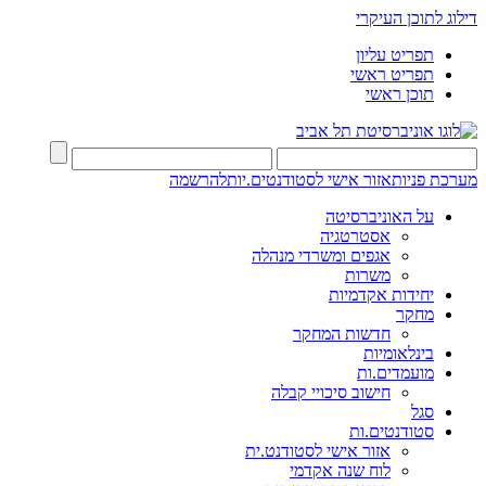
דילוג לתוכן העיקרי
תפריט עליון
תפריט ראשי
תוכן ראשי
מערכת פניות
אזור אישי לסטודנטים.יות
להרשמה
על האוניברסיטה
אסטרטגיה
אגפים ומשרדי מנהלה
משרות
יחידות אקדמיות
מחקר
חדשות המחקר
בינלאומיות
מועמדים.ות
חישוב סיכויי קבלה
סגל
סטודנטים.ות
אזור אישי לסטודנט.ית
לוח שנה אקדמי