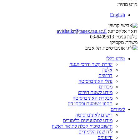
ניווט מהיר:
English
דואר אלקטרוני:
avishaikr@tauex.tau.ac.il
טלפון פנימי:
03-6409513
משרד:
מקסיקו
מידע כללי
יצירת קשר ודרכי הגעה
אלפון
דרושים
נהלי האוניברסיטה
מכרזים
מידע לשעת חירום
מבקרת האוניברסיטה
תקנון משמעת ופסקי דין
לימודים
רישום לאוניברסיטה
מידע למתעניינים בלימודים
חישוב סיכויי קבלה לתואר ראשון
לוח שנת הלימודים
ידיעונים