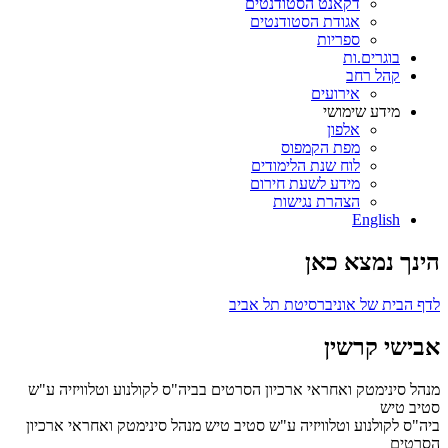
דקאנט הסטודנטים
אגודת הסטודנטים
ספריות
בוגרים.ות
קהל רחב
אירועים
מידע שימושי
אלפון
מפת הקמפוס
לוח שנת הלימודים
מידע לשעת חירום
הצהרת נגישות
English
הינך נמצא כאן
לדף הבית של אוניברסיטת תל אביב
אבישי קרשין
מנהל סינימטק ואחראי ארכיון הסרטים בביה"ס לקולנוע וטלוויזיה ע"ש
סטיב טיש
ביה"ס לקולנוע וטלוויזיה ע"ש סטיב טיש
מנהל סינימטק ואחראי ארכיון
הסרטים