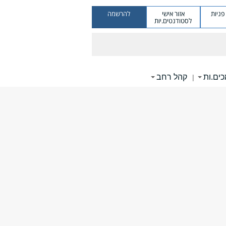
ניות
אזור אישי
להרשמה
לסטודנטים.יות
ים.ות
קהל רחב
|