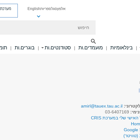
מערכת פ
אלפון
סגל
ספריות
English
חיפוש
בינלאומיות
מועמדים.ות
סטודנטים.ות
בוגרים.ות
תומכ
|
|
|
|
|
קטרוני:
amirl@tauex.tau.ac.il
ימי:
03-6407169
האישי שלי במערכת CRIS
Hom
Google 