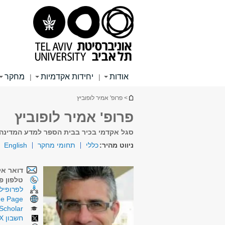
תוכן
תפריט
תפריט
עליון
ראשי
ראשי
אודות
יחידות אקדמיות
מחקר
|
|
הינך נמצא כאן
> פרופ' אמיר לופוביץ
פרופ' אמיר לופוביץ
סגל אקדמי בכיר בבית הספר למדע המדינה
ניווט מהיר:
כללי
תחומי מחקר
English
דואר אל
טלפון פנ
לפרופיל 
e Page
Scholar
חשבון X (טוויטר)