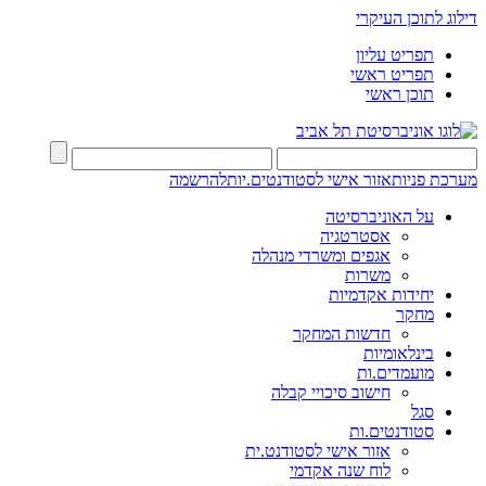
דילוג לתוכן העיקרי
תפריט עליון
תפריט ראשי
תוכן ראשי
מערכת פניות
אזור אישי לסטודנטים.יות
להרשמה
על האוניברסיטה
אסטרטגיה
אגפים ומשרדי מנהלה
משרות
יחידות אקדמיות
מחקר
חדשות המחקר
בינלאומיות
מועמדים.ות
חישוב סיכויי קבלה
סגל
סטודנטים.ות
אזור אישי לסטודנט.ית
לוח שנה אקדמי