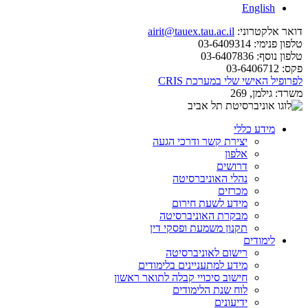
English
דואר אלקטרוני:
airit@tauex.tau.ac.il
טלפון פנימי:
03-6409314
טלפון נוסף:
03-6407836
פקס:
03-6406712
לפרופיל האישי שלי במערכת CRIS
משרד:
גילמן, 269
מידע כללי
יצירת קשר ודרכי הגעה
אלפון
דרושים
נהלי האוניברסיטה
מכרזים
מידע לשעת חירום
מבקרת האוניברסיטה
תקנון משמעת ופסקי דין
לימודים
רישום לאוניברסיטה
מידע למתעניינים בלימודים
חישוב סיכויי קבלה לתואר ראשון
לוח שנת הלימודים
ידיעונים