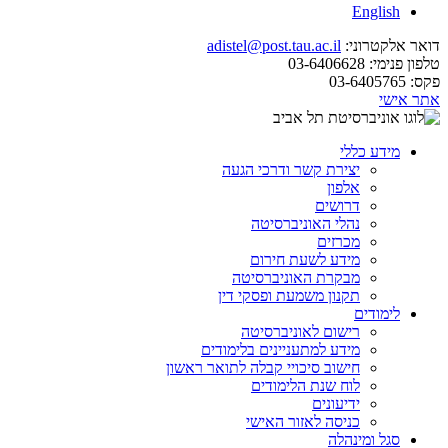
English
דואר אלקטרוני:
adistel@post.tau.ac.il
טלפון פנימי:
03-6406628
פקס:
03-6405765
אתר אישי
מידע כללי
יצירת קשר ודרכי הגעה
אלפון
דרושים
נהלי האוניברסיטה
מכרזים
מידע לשעת חירום
מבקרת האוניברסיטה
תקנון משמעת ופסקי דין
לימודים
רישום לאוניברסיטה
מידע למתעניינים בלימודים
חישוב סיכויי קבלה לתואר ראשון
לוח שנת הלימודים
ידיעונים
כניסה לאזור האישי
סגל ומינהלה