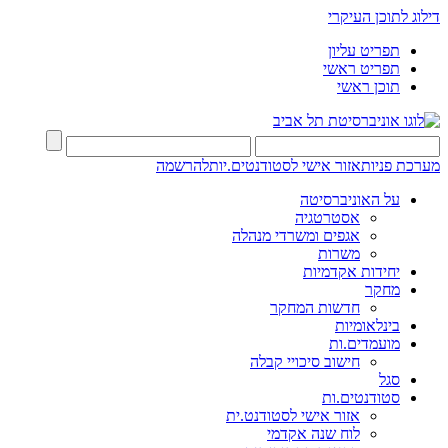
דילוג לתוכן העיקרי
תפריט עליון
תפריט ראשי
תוכן ראשי
מערכת פניות
אזור אישי לסטודנטים.יות
להרשמה
על האוניברסיטה
אסטרטגיה
אגפים ומשרדי מנהלה
משרות
יחידות אקדמיות
מחקר
חדשות המחקר
בינלאומיות
מועמדים.ות
חישוב סיכויי קבלה
סגל
סטודנטים.ות
אזור אישי לסטודנט.ית
לוח שנה אקדמי