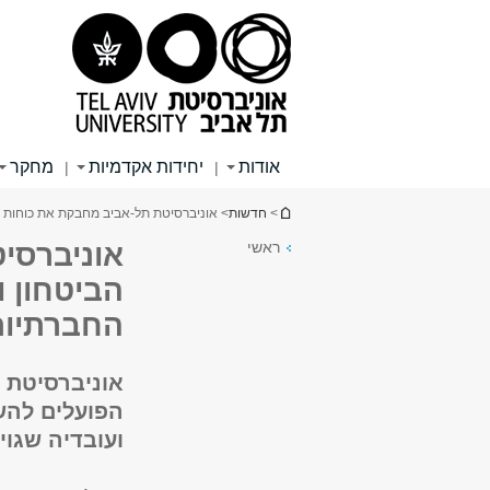
תוכן
תפריט
תפריט
עליון
ראשי
ראשי
אודות
יחידות אקדמיות
מחקר
|
|
הינך נמצא כאן
>
חדשות
> אוניברסיטת תל-אביב מחבקת את כוחות ה
ראשי
אוניברסי
הביטחון ו
החברתיות
אוניברסיטת 
הפועלים להש
ועובדיה שגוי