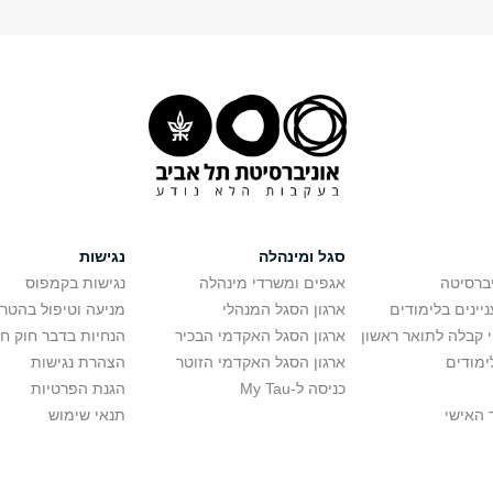
סגל ומינהלה
נגישות
יברסיטה
אגפים ומשרדי מינהלה
נגישות בקמפוס
יינים בלימודים
ארגון הסגל המנהלי
מניעה וטיפול בהטר
י קבלה לתואר ראשון
ארגון הסגל האקדמי הבכיר
הנחיות בדבר חוק ח
ימודים
ארגון הסגל האקדמי הזוטר
הצהרת נגישות
כניסה ל-My Tau
הגנת הפרטיות
 האישי
תנאי שימוש