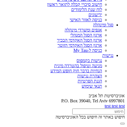
חישוב סיכויי קבלה לתואר ראשון
לוח שנת הלימודים
ידיעונים
כניסה לאזור האישי
סגל ומינהלה
אגפים ומשרדי מינהלה
ארגון הסגל המנהלי
ארגון הסגל האקדמי הבכיר
ארגון הסגל האקדמי הזוטר
כניסה ל-My Tau
נגישות
נגישות בקמפוס
מניעה וטיפול בהטרדה מינית
הנחיות בדבר חוק חופש המידע
הצהרת נגישות
הגנת הפרטיות
תנאי שימוש
אוניברסיטת תל אביב
P.O. Box 39040, Tel Aviv 6997801
test test test
חיפוש באתר זה
חיפוש בכל האוניברסיטה