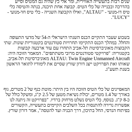
שנים רבות בתעשייה האווירית, ומר אלי כץ שהיה גם המטיס וסייע
בהדרכה ובבנייה של כלי הטיס. קבוצה אחת תיכנה, בנתה והטיסה כלי
טיס דו-מנועי -
"ALTAU"
, ואילו הקבוצה השנייה - כלי טיס חד-מנועי -
.
"LUCY"
בשבוע שעבר התקיים הכנס השנתי הישראלי ה-54 של מדעי התעופה
והחלל. במהלך הכנס התקיימו תחרויות סטודנטים בקטגוריות שונות. שתי
הקבוצות מאוניברסיטת תל-אביב התחרו עם עוד ארבעה קבוצות
בקטגוריה: "פרויקטי סטודנטים מרובי משתתפים". המאמר הזוכה היה:
ALTAU: Twin Engine Unmanned Aircraft
מאוניברסיטת תל-אביב,
שאותו ואת הפרויקט ייצג דורון שורץ שסיים את לימודיו לתואר הראשון
בשנת תשע"ג.
המאפיינים של כלי הטיס הזוכה היו בין היתר: מוטת כנף של 2 מטרים, גוף
באורך של 1.4 מטרים, יכולת נשיאת מטען של 2.5 ק"ג, ומשקל כולל של
כ-8 ק"ג. בנוסף, כלי הטיס נשלט מרחוק ברדיו. "בפרויקט זה ניתנה לנו
אפשרות נדירה להתנסות בכל השלבים הקיימים בתעשייה, הקשורים
בפיתוח הנדסי, החל בתיכון, דרך הבניה ועד להטסה", אמר דורון שורץ.