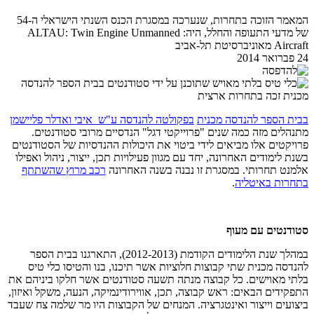
המאמר הזוכה בתחרות, שנערכה במסגרת הכנס השנתי הישראלי ה-54
של מדעי התעופה והחלל, היה: ALTAU: Twin Engine Unmanned
Aircraft מאוניברסיטת תל-אביב
24 פברואר 2014
בבית הספר להנדסה מכנית
בפקולטה להנדסה ע"ש איבי ואדלר פליישמן
מתנהלים מזה כמה שנים "פרוייקטי דגל" הנדסיים מרובי סטודנטים.
פרויקטים אלו מביאים לידי ביטוי את היכולות ההנדסיות של הסטודנטים
בשנת לימודים האחרונה, יחד עם מגוון פעילויות תכן, ייצור, ניהול ואפילו
אלמנט תחרותי. במסגרת זו נבנה בשנה האחרונה
רכב מרוץ שהשתתף
בתחרות באיטליה
.
סטודנטים עם מעוף
במהלך שנת הלימודים הקודמת (2012-2013), התארגנו בבית הספר
להנדסה מכנית שתי קבוצות חלוציות אשר תיכנו, בנו והטיסו כלי טיס
בלתי מאוישים. כל קבוצה מנתה תשעה סטודנטים אשר חלקו ביניהם את
התפקידים הבאים: ראש קבוצה, תכן, אווירודינמיקה, הנעה, משקל ואיזון,
ביצועים וייצור ואינטגרציה. המנחים של הקבוצות היו מר שלמה צח שעבד