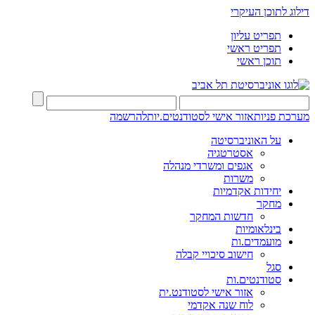
דילוג לתוכן העיקרי
תפריט עליון
תפריט ראשי
תוכן ראשי
מערכת פניות
אזור אישי לסטודנטים.יות
להרשמה
על האוניברסיטה
אסטרטגיה
אגפים ומשרדי מנהלה
משרות
יחידות אקדמיות
מחקר
חדשות המחקר
בינלאומיות
מועמדים.ות
חישוב סיכויי קבלה
סגל
סטודנטים.ות
אזור אישי לסטודנט.ית
לוח שנה אקדמי