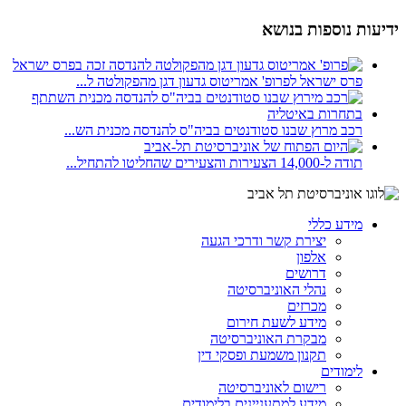
ידיעות נוספות בנושא
פרס ישראל לפרופ' אמריטוס גדעון דגן מהפקולטה ל...
רכב מרוץ שבנו סטודנטים בביה"ס להנדסה מכנית הש...
תודה ל-14,000 הצעירות והצעירים שהחליטו להתחיל...
מידע כללי
יצירת קשר ודרכי הגעה
אלפון
דרושים
נהלי האוניברסיטה
מכרזים
מידע לשעת חירום
מבקרת האוניברסיטה
תקנון משמעת ופסקי דין
לימודים
רישום לאוניברסיטה
מידע למתעניינים בלימודים