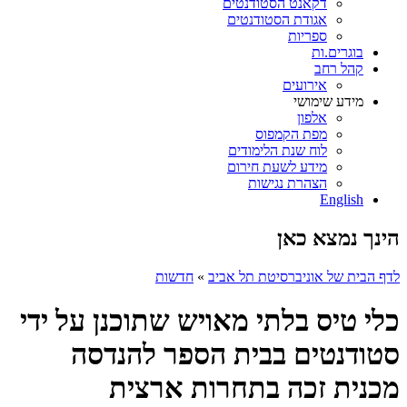
דקאנט הסטודנטים
אגודת הסטודנטים
ספריות
בוגרים.ות
קהל רחב
אירועים
מידע שימושי
אלפון
מפת הקמפוס
לוח שנת הלימודים
מידע לשעת חירום
הצהרת נגישות
English
הינך נמצא כאן
לדף הבית של אוניברסיטת תל אביב
»
חדשות
כלי טיס בלתי מאויש שתוכנן על ידי
סטודנטים בבית הספר להנדסה
מכנית זכה בתחרות ארצית