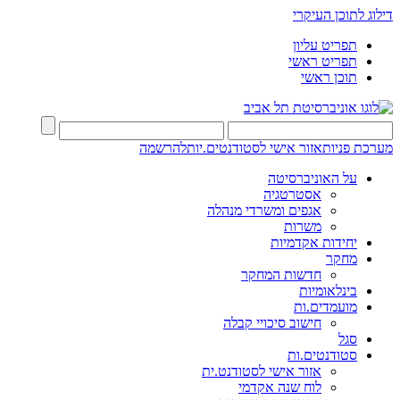
דילוג לתוכן העיקרי
תפריט עליון
תפריט ראשי
תוכן ראשי
מערכת פניות
אזור אישי לסטודנטים.יות
להרשמה
על האוניברסיטה
אסטרטגיה
אגפים ומשרדי מנהלה
משרות
יחידות אקדמיות
מחקר
חדשות המחקר
בינלאומיות
מועמדים.ות
חישוב סיכויי קבלה
סגל
סטודנטים.ות
אזור אישי לסטודנט.ית
לוח שנה אקדמי