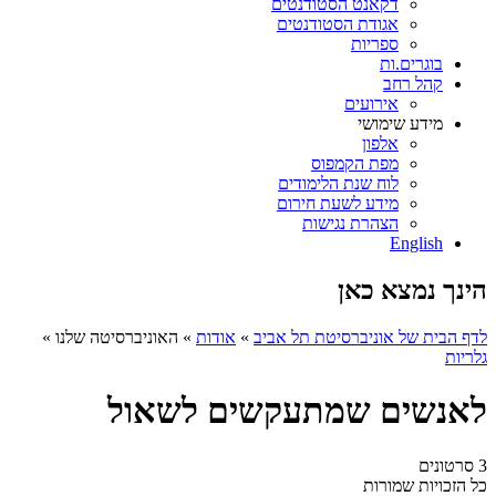
דקאנט הסטודנטים
אגודת הסטודנטים
ספריות
בוגרים.ות
קהל רחב
אירועים
מידע שימושי
אלפון
מפת הקמפוס
לוח שנת הלימודים
מידע לשעת חירום
הצהרת נגישות
English
הינך נמצא כאן
לדף הבית של אוניברסיטת תל אביב
»
אודות
»
האוניברסיטה שלנו
»
גלריות
לאנשים שמתעקשים לשאול
3 סרטונים
כל הזכויות שמורות