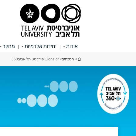
תוכן
תפריט
תפריט
עליון
ראשי
ראשי
אודות
יחידות אקדמיות
מחקר
|
|
הינך נמצא כאן
>
הסכתים
> Clone of פודקסט תל אביב360