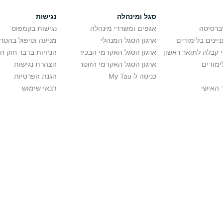
סגל ומינהלה
נגישות
יברסיטה
אגפים ומשרדי מינהלה
נגישות בקמפוס
יינים בלימודים
ארגון הסגל המנהלי
מניעה וטיפול בהטר
י קבלה לתואר ראשון
ארגון הסגל האקדמי הבכיר
הנחיות בדבר חוק ח
ימודים
ארגון הסגל האקדמי הזוטר
הצהרת נגישות
כניסה ל-My Tau
הגנת הפרטיות
 האישי
תנאי שימוש