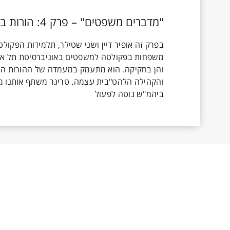
"מדברים משפטים" – פרק 4: הורות בסיכון כפול: איומים מחוץ ומבית על ההורות הלהט"בית
בפרק זה אופיר דיין ושני שטילר, תלמידות הפקול
משפחות בפקולטה למשפטים באוניברסיטת תל אביב
והן בחקיקה. הוא מתעמק במעמדה של ההורות הלהט
והקהילה הלהט"בית עצמה. טריגר משתף אותנו מדו
ביהמ"ש נוטה לפעול