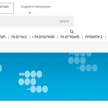
מערכת פ
אלפון
סגל
ספריות
English
חיפוש
בינלאומיות
מועמדים.ות
סטודנטים.ות
בוגרים.ות
תומכ
|
|
|
|
|