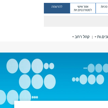
ניות
אזור אישי
להרשמה
לסטודנטים.יות
ים.ות
קהל רחב
|