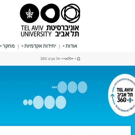
תוכן
תפריט
תפריט
עליון
ראשי
ראשי
אודות
יחידות אקדמיות
מחקר
|
|
הינך נמצא כאן
>
<ללא>
> תל אביב 360