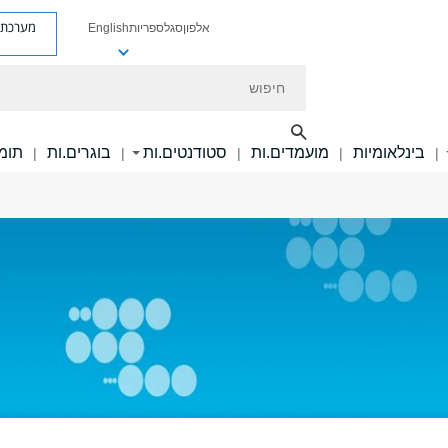
מערכת פ
אלפון
סגל
ספריות
English
חיפוש
בינלאומיות
מועמדים.ות
סטודנטים.ות
בוגרים.ות
תומכ
|
|
|
|
|