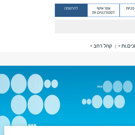
ניות
אזור אישי
להרשמה
לסטודנטים.יות
ים.ות
קהל רחב
|