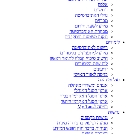
אלפון
דרושים
נהלי האוניברסיטה
מכרזים
מידע לשעת חירום
מבקרת האוניברסיטה
תקנון משמעת ופסקי דין
לימודים
רישום לאוניברסיטה
מידע למתעניינים בלימודים
חישוב סיכויי קבלה לתואר ראשון
לוח שנת הלימודים
ידיעונים
כניסה לאזור האישי
סגל ומינהלה
אגפים ומשרדי מינהלה
ארגון הסגל המנהלי
ארגון הסגל האקדמי הבכיר
ארגון הסגל האקדמי הזוטר
כניסה ל-My Tau
נגישות
נגישות בקמפוס
מניעה וטיפול בהטרדה מינית
הנחיות בדבר חוק חופש המידע
הצהרת נגישות