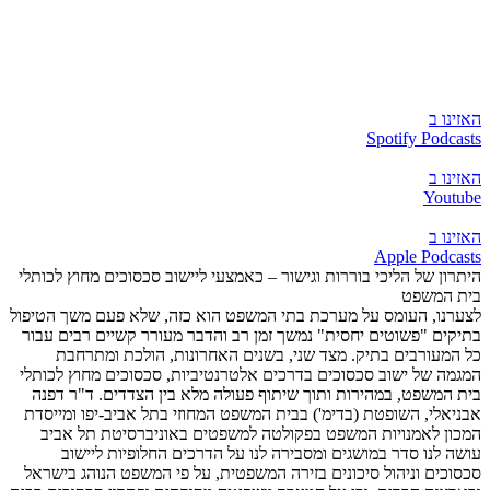
האזינו ב
Spotify Podcasts
האזינו ב
Youtube
האזינו ב
Apple Podcasts
היתרון של הליכי בוררות וגישור – כאמצעי ליישוב סכסוכים מחוץ לכותלי
בית המשפט
לצערנו, העומס על מערכת בתי המשפט הוא כזה, שלא פעם משך הטיפול
בתיקים "פשוטים יחסית" נמשך זמן רב והדבר מעורר קשיים רבים עבור
כל המעורבים בתיק. מצד שני, בשנים האחרונות, הולכת ומתרחבת
המגמה של ישוב סכסוכים בדרכים אלטרנטיביות, סכסוכים מחוץ לכותלי
בית המשפט, במהירות ותוך שיתוף פעולה מלא בין הצדדים. ד"ר דפנה
אבניאלי, השופטת (בדימ') בבית המשפט המחוזי בתל אביב-יפו ומייסדת
המכון לאמנויות המשפט בפקולטה למשפטים באוניברסיטת תל אביב
עושה לנו סדר במושגים ומסבירה לנו על הדרכים החלופיות ליישוב
סכסוכים וניהול סיכונים בזירה המשפטית, על פי המשפט הנוהג בישראל