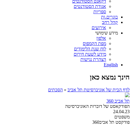
דקאנט הסטודנטים
אגודת הסטודנטים
ספריות
בוגרים.ות
קהל רחב
אירועים
מידע שימושי
אלפון
מפת הקמפוס
לוח שנת הלימודים
מידע לשעת חירום
הצהרת נגישות
English
הינך נמצא כאן
לדף הבית של אוניברסיטת תל אביב
»
הסכתים
תל אביב 360
הפודקאסט של דוברות האוניברסיטה
24.04.23
משפטים
פודקסט תל אביב360