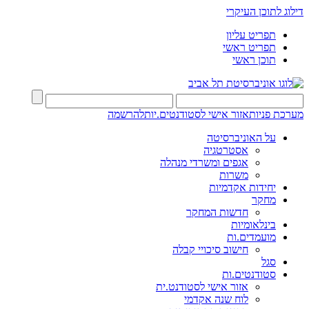
דילוג לתוכן העיקרי
תפריט עליון
תפריט ראשי
תוכן ראשי
מערכת פניות
אזור אישי לסטודנטים.יות
להרשמה
על האוניברסיטה
אסטרטגיה
אגפים ומשרדי מנהלה
משרות
יחידות אקדמיות
מחקר
חדשות המחקר
בינלאומיות
מועמדים.ות
חישוב סיכויי קבלה
סגל
סטודנטים.ות
אזור אישי לסטודנט.ית
לוח שנה אקדמי