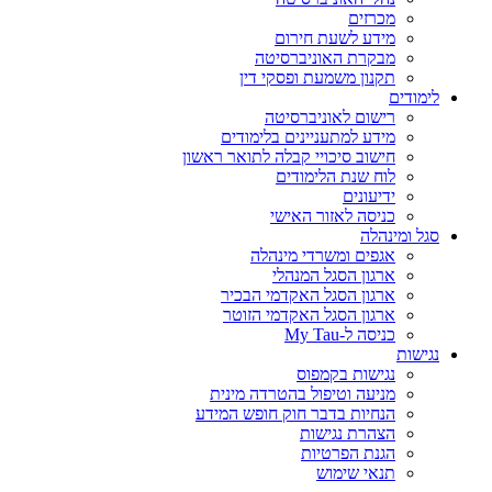
מכרזים
מידע לשעת חירום
מבקרת האוניברסיטה
תקנון משמעת ופסקי דין
לימודים
רישום לאוניברסיטה
מידע למתעניינים בלימודים
חישוב סיכויי קבלה לתואר ראשון
לוח שנת הלימודים
ידיעונים
כניסה לאזור האישי
סגל ומינהלה
אגפים ומשרדי מינהלה
ארגון הסגל המנהלי
ארגון הסגל האקדמי הבכיר
ארגון הסגל האקדמי הזוטר
כניסה ל-My Tau
נגישות
נגישות בקמפוס
מניעה וטיפול בהטרדה מינית
הנחיות בדבר חוק חופש המידע
הצהרת נגישות
הגנת הפרטיות
תנאי שימוש