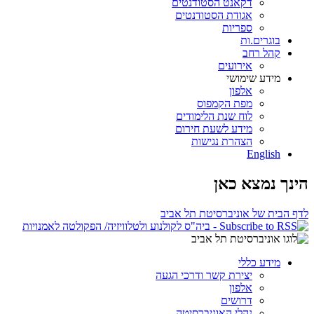
דקאנט הסטודנטים
אגודת הסטודנטים
ספריות
בוגרים.ות
קהל רחב
אירועים
מידע שימושי
אלפון
מפת הקמפוס
לוח שנת הלימודים
מידע לשעת חירום
הצהרת נגישות
English
הינך נמצא כאן
לדף הבית של אוניברסיטת תל אביב
מידע כללי
יצירת קשר ודרכי הגעה
אלפון
דרושים
נהלי האוניברסיטה