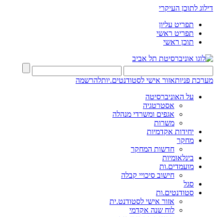
דילוג לתוכן העיקרי
תפריט עליון
תפריט ראשי
תוכן ראשי
מערכת פניות
אזור אישי לסטודנטים.יות
להרשמה
על האוניברסיטה
אסטרטגיה
אגפים ומשרדי מנהלה
משרות
יחידות אקדמיות
מחקר
חדשות המחקר
בינלאומיות
מועמדים.ות
חישוב סיכויי קבלה
סגל
סטודנטים.ות
אזור אישי לסטודנט.ית
לוח שנה אקדמי