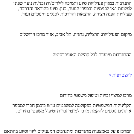
התנדבות במגוון פעילויות סיוע ותמיכה לילדים/ות ובני/ות נוער שפונו
למלונות ו/או לפנימיות ובכפרי הנוער, כגון: סיוע בהוראה והדרכה,
פעילויות הפגה ויצירה, הרצאות והדרכות לסגלים חינוכיים ועוד.
מיקום הפעילויות: הרצליה, נתניה, תל אביב, אזור מרכז וירושלים
ההתנדבות מיועדת לכל קהילת האוניברסיטה.
להצטרפות >
מרכז למיצוי זכויות וטיפול משפטי בחירום
הקליניקות המשפטיות בפקולטה למשפטים ע"ש בוכמן חברו למספר
ארגונים נוספים להקמת מרכז למיצוי זכויות וטיפול משפטי בחירום.
המרכז פועל באמצעות מתנדבות ומתנדבים המעניקים ליווי וסיוע בהתאם