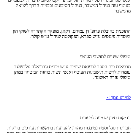
אנשי סגל ובוגרי הפקולטה לניהול יזמו פרויקט לסיוע לחברות ולמפעלים
בעוטף עזה בניהול המשבר, בניהול הסיכונים ובבניית הדרך ליציאה
מהמשבר.
התוכנית בהובלת פרופ' דן עמירם, דקאן, מופקד הקתדרה לשוקי הון
ומוסדות פיננסים ע"ש ספרא, הפקולטה לניהול ע"ש קולר.
טיפולי שיניים לתושבי העוטף
מרפאות בית הספר לרפואת שיניים ע"ש מוריס וגבריאלה גולדשלגר
עומדות לרשות תושבי.ות העוטף ואנשי ונשות כוחות הביטחון במתן
טיפולי עזרה ראשונה.
למידע נוסף >
בדיקות סינון שמיעה למפונים
חברי.ות סגל וסטודנטים.ות מהחוג להפרעות בתקשורת עורכים בדיקות