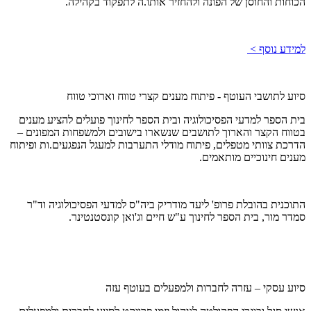
הכוחות והחוסן של הפונה ולהחזיר אותו.ה לתפקוד בקהילה.
למידע נוסף >
סיוע לתושבי העוטף - פיתוח מענים קצרי טווח וארוכי טווח
בית הספר למדעי הפסיכולוגיה ובית הספר לחינוך פועלים להציע מענים
בטווח הקצר והארוך לתושבים שנשארו בישובים ולמשפחות המפונים –
הדרכת צוותי מטפלים, פיתוח מודלי התערבות למעגל הנפגעים.ות ופיתוח
מענים חינוכיים מותאמים.
התוכנית בהובלת פרופ' ליעד מודריק ביה"ס למדעי הפסיכולוגיה וד"ר
סמדר מור, בית הספר לחינוך ע"ש חיים וג'ואן קונסטנטינר.
סיוע עסקי – עזרה לחברות ולמפעלים בעוטף עזה