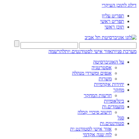
דילוג לתוכן העיקרי
תפריט עליון
תפריט ראשי
תוכן ראשי
מערכת פניות
אזור אישי לסטודנטים.יות
להרשמה
על האוניברסיטה
אסטרטגיה
אגפים ומשרדי מנהלה
משרות
יחידות אקדמיות
מחקר
חדשות המחקר
בינלאומיות
מועמדים.ות
חישוב סיכויי קבלה
סגל
סטודנטים.ות
אזור אישי לסטודנט.ית
לוח שנה אקדמי