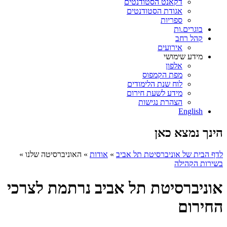
דקאנט הסטודנטים
אגודת הסטודנטים
ספריות
בוגרים.ות
קהל רחב
אירועים
מידע שימושי
אלפון
מפת הקמפוס
לוח שנת הלימודים
מידע לשעת חירום
הצהרת נגישות
English
הינך נמצא כאן
לדף הבית של אוניברסיטת תל אביב
»
אודות
»
האוניברסיטה שלנו
»
בשירות הקהילה
אוניברסיטת תל אביב נרתמת לצרכי
החירום