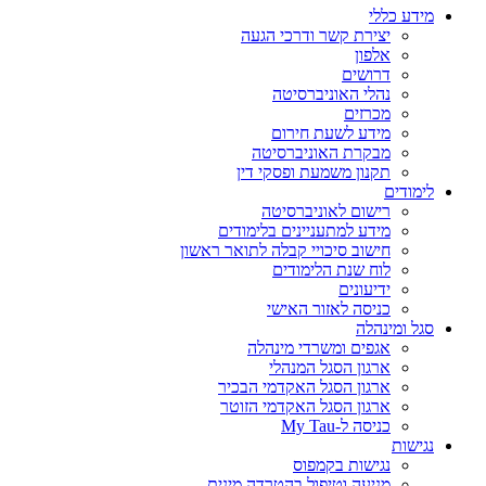
מידע כללי
יצירת קשר ודרכי הגעה
אלפון
דרושים
נהלי האוניברסיטה
מכרזים
מידע לשעת חירום
מבקרת האוניברסיטה
תקנון משמעת ופסקי דין
לימודים
רישום לאוניברסיטה
מידע למתעניינים בלימודים
חישוב סיכויי קבלה לתואר ראשון
לוח שנת הלימודים
ידיעונים
כניסה לאזור האישי
סגל ומינהלה
אגפים ומשרדי מינהלה
ארגון הסגל המנהלי
ארגון הסגל האקדמי הבכיר
ארגון הסגל האקדמי הזוטר
כניסה ל-My Tau
נגישות
נגישות בקמפוס
מניעה וטיפול בהטרדה מינית