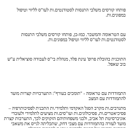
פותחו קורסים משלבי התנסות לסטודנטים.ות לעו"ס לליווי וטיפול
במפונים.ות.
עם הטראומה והמשבר. כמו-כן, פותחו קורסים משלבי התנסות
לסטודנטים.ות לעו"ס לליווי וטיפול במפונים.ות.
התוכנית בהובלת פרופ' עינת פלד, מנהלת בי"ס לעבודה סוציאלית ע"ש
בוב שאפל.
התמודדות עם טראומה - "תומכים בעורף": התערבויות קצרות מועד
להתמודדות עם המצב
מתנדבים.ות מקרב הסגל האקדמי ותלמידי.ות התכנית לפסיכותרפיה –
פסיכיאטרים.ות, פסיכולוגים.ות ועו"סים.ות מציעים לתלמידי ולעובדי
אוניברסיטת תל אביב, ולבני משפחותיהם הזקוקים לכך, התערבות קצרת
מועד לעזרה בהתמודדות עם מצבי דחק, שתכליתה לגייס את משאבי