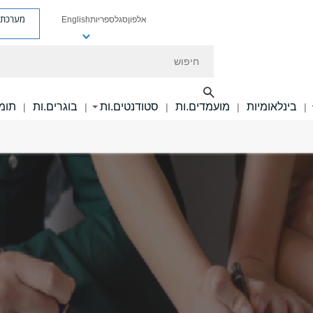
מערכת פ
אלפון
סגל
ספריות
English
חיפוש
בינלאומיות
מועמדים.ות
סטודנטים.ות
בוגרים.ות
תומכ
|
|
|
|
|