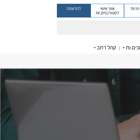
ניות
אזור אישי
להרשמה
לסטודנטים.יות
ים.ות
קהל רחב
|