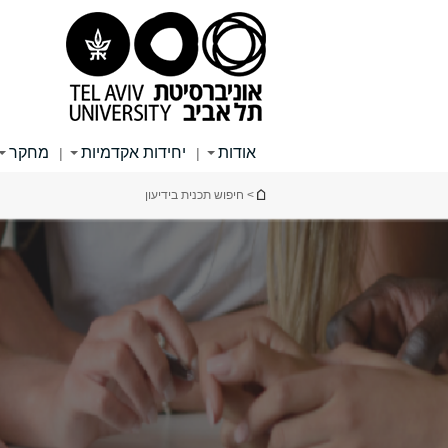
תוכן
תפריט
תפריט
עליון
ראשי
ראשי
אודות
יחידות אקדמיות
מחקר
|
|
הינך נמצא כאן
> חיפוש תכנית בידיעון