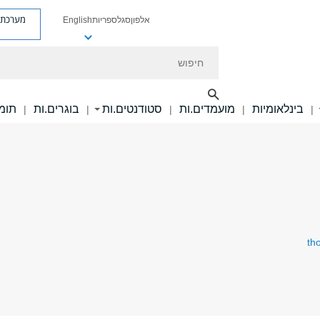
מערכת פ
אלפון
סגל
ספריות
English
חיפוש
בינלאומיות
מועמדים.ות
סטודנטים.ות
בוגרים.ות
תומכ
|
|
|
|
|
th