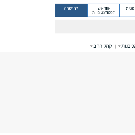
ניות
אזור אישי
להרשמה
לסטודנטים.יות
ים.ות
קהל רחב
|