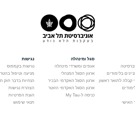
סגל ומינהלה
נגישות
יברסיטה
אגפים ומשרדי מינהלה
נגישות בקמפוס
יינים בלימודים
ארגון הסגל המנהלי
מניעה וטיפול בהטר
י קבלה לתואר ראשון
ארגון הסגל האקדמי הבכיר
הנחיות בדבר חוק ח
ימודים
ארגון הסגל האקדמי הזוטר
הצהרת נגישות
כניסה ל-My Tau
הגנת הפרטיות
 האישי
תנאי שימוש