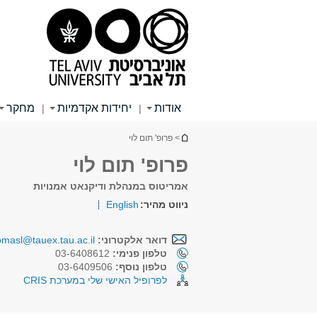
תוכן
תפריט
תפריט
עליון
ראשי
ראשי
אודות
יחידות אקדמיות
מחקר
|
|
הינך נמצא כאן
> פרופ' תום לוי
פרופ' תום לוי
אמריטוס במנהלת ודיקנאט אמנויות
ניווט מהיר:
English
דואר אלקטרוני:
omasl@tauex.tau.ac.il
טלפון פנימי:
03-6408612
טלפון נוסף:
03-6409506
לפרופיל האישי שלי במערכת CRIS