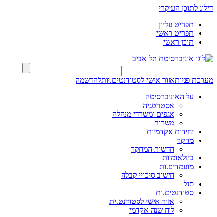
דילוג לתוכן העיקרי
תפריט עליון
תפריט ראשי
תוכן ראשי
מערכת פניות
אזור אישי לסטודנטים.יות
להרשמה
על האוניברסיטה
אסטרטגיה
אגפים ומשרדי מנהלה
משרות
יחידות אקדמיות
מחקר
חדשות המחקר
בינלאומיות
מועמדים.ות
חישוב סיכויי קבלה
סגל
סטודנטים.ות
אזור אישי לסטודנט.ית
לוח שנה אקדמי