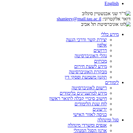
English
דואר אלקטרוני:
shanieev@mail.tau.ac.il
מידע כללי
יצירת קשר ודרכי הגעה
אלפון
דרושים
נהלי האוניברסיטה
מכרזים
מידע לשעת חירום
מבקרת האוניברסיטה
תקנון משמעת ופסקי דין
לימודים
רישום לאוניברסיטה
מידע למתעניינים בלימודים
חישוב סיכויי קבלה לתואר ראשון
לוח שנת הלימודים
ידיעונים
כניסה לאזור האישי
סגל ומינהלה
אגפים ומשרדי מינהלה
ארגון הסגל המנהלי