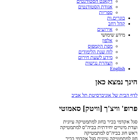
דקאנט הסטודנטים
אגודת הסטודנטים
ספריות
בוגרים.ות
קהל רחב
אירועים
מידע שימושי
אלפון
מפת הקמפוס
לוח שנת הלימודים
מידע לשעת חירום
הצהרת נגישות
English
הינך נמצא כאן
לדף הבית של אוניברסיטת תל אביב
פרופ' וויצ'ך [וויטק] סאמוטי
סגל אקדמי בכיר בחוג למתמטיקה עיונית
ועדת מינויים יחידתית בביה"ס למתמטיקה
ראש חוג בביה"ס למתמטיקה
חוג למתמטיקה עיונית
סגל אקדמי בכיר