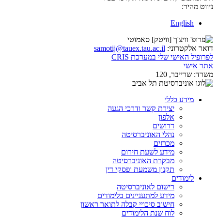
ניווט מהיר:
English
דואר אלקטרוני:
samotij@tauex.tau.ac.il
לפרופיל האישי שלי במערכת CRIS
אתר אישי
משרד:
שרייבר, 120
מידע כללי
יצירת קשר ודרכי הגעה
אלפון
דרושים
נהלי האוניברסיטה
מכרזים
מידע לשעת חירום
מבקרת האוניברסיטה
תקנון משמעת ופסקי דין
לימודים
רישום לאוניברסיטה
מידע למתעניינים בלימודים
חישוב סיכויי קבלה לתואר ראשון
לוח שנת הלימודים