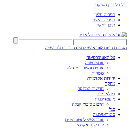
דילוג לתוכן העיקרי
תפריט עליון
תפריט ראשי
תוכן ראשי
מערכת פניות
אזור אישי לסטודנטים.יות
להרשמה
על האוניברסיטה
אסטרטגיה
אגפים ומשרדי מנהלה
משרות
יחידות אקדמיות
מחקר
חדשות המחקר
בינלאומיות
מועמדים.ות
חישוב סיכויי קבלה
סגל
סטודנטים.ות
אזור אישי לסטודנט.ית
לוח שנה אקדמי