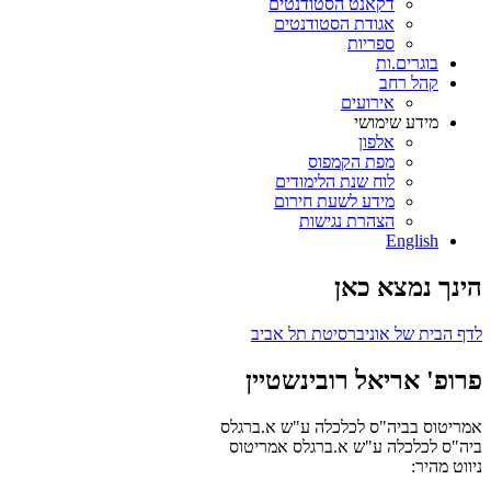
דקאנט הסטודנטים
אגודת הסטודנטים
ספריות
בוגרים.ות
קהל רחב
אירועים
מידע שימושי
אלפון
מפת הקמפוס
לוח שנת הלימודים
מידע לשעת חירום
הצהרת נגישות
English
הינך נמצא כאן
לדף הבית של אוניברסיטת תל אביב
פרופ' אריאל רובינשטיין
אמריטוס בביה"ס לכלכלה ע"ש א.ברגלס
ביה"ס לכלכלה ע"ש א.ברגלס
אמריטוס
ניווט מהיר: