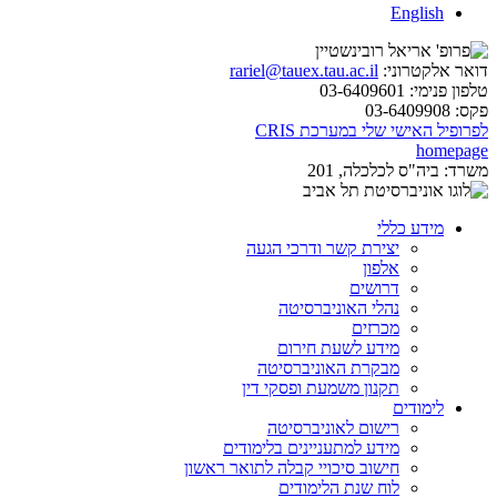
English
דואר אלקטרוני:
rariel@tauex.tau.ac.il
טלפון פנימי:
03-6409601
פקס:
03-6409908
לפרופיל האישי שלי במערכת CRIS
homepage
משרד:
ביה"ס לכלכלה, 201
מידע כללי
יצירת קשר ודרכי הגעה
אלפון
דרושים
נהלי האוניברסיטה
מכרזים
מידע לשעת חירום
מבקרת האוניברסיטה
תקנון משמעת ופסקי דין
לימודים
רישום לאוניברסיטה
מידע למתעניינים בלימודים
חישוב סיכויי קבלה לתואר ראשון
לוח שנת הלימודים