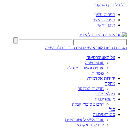
דילוג לתוכן העיקרי
תפריט עליון
תפריט ראשי
תוכן ראשי
מערכת פניות
אזור אישי לסטודנטים.יות
להרשמה
על האוניברסיטה
אסטרטגיה
אגפים ומשרדי מנהלה
משרות
יחידות אקדמיות
מחקר
חדשות המחקר
בינלאומיות
מועמדים.ות
חישוב סיכויי קבלה
סגל
סטודנטים.ות
אזור אישי לסטודנט.ית
לוח שנה אקדמי