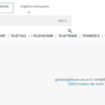
מערכת פ
אלפון
סגל
ספריות
English
חיפוש
בינלאומיות
מועמדים.ות
סטודנטים.ות
בוגרים.ות
תומכ
|
|
|
|
|
קטרוני:
ginzberg@tauex.tau.ac.il
האישי שלי במערכת CRIS