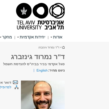
תוכן
תפריט
תפריט
עליון
ראשי
ראשי
אודות
יחידות אקדמיות
מחקר
|
|
הינך נמצא כאן
> ד"ר נמרוד גינזברג
ד"ר נמרוד גינזברג
סגל אקדמי בכיר בביה"ס להנדסת חשמל
ניווט מהיר:
English
דואר אל
לפרופיל 