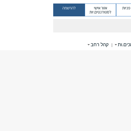
ניות
אזור אישי
להרשמה
לסטודנטים.יות
ים.ות
קהל רחב
|