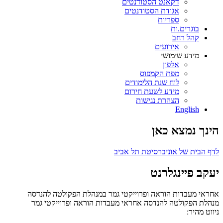
דקאנט הסטודנטים
אגודת הסטודנטים
ספריות
בוגרים.ות
קהל רחב
אירועים
מידע שימושי
אלפון
מפת הקמפוס
לוח שנת הלימודים
מידע לשעת חירום
הצהרת נגישות
English
הינך נמצא כאן
לדף הבית של אוניברסיטת תל אביב
יעקב פיינגלרנט
אחראי מעבדות הוראה ופרוייקטי גמר במנהלת הפקולטה להנדסה
מנהלת הפקולטה להנדסה
אחראי מעבדות הוראה ופרוייקטי גמר
ניווט מהיר: