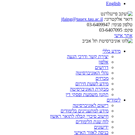
English
דואר אלקטרוני:
jfaing@tauex.tau.ac.il
טלפון פנימי:
03-6409947
פקס:
03-6407095
אתר אישי
מידע כללי
יצירת קשר ודרכי הגעה
אלפון
דרושים
נהלי האוניברסיטה
מכרזים
מידע לשעת חירום
מבקרת האוניברסיטה
תקנון משמעת ופסקי דין
לימודים
רישום לאוניברסיטה
מידע למתעניינים בלימודים
חישוב סיכויי קבלה לתואר ראשון
לוח שנת הלימודים
ידיעונים
כניסה לאזור האישי