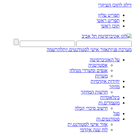
דילוג לתוכן העיקרי
תפריט עליון
תפריט ראשי
תוכן ראשי
מערכת פניות
אזור אישי לסטודנטים.יות
להרשמה
על האוניברסיטה
אסטרטגיה
אגפים ומשרדי מנהלה
משרות
יחידות אקדמיות
מחקר
חדשות המחקר
בינלאומיות
מועמדים.ות
חישוב סיכויי קבלה
סגל
סטודנטים.ות
אזור אישי לסטודנט.ית
לוח שנה אקדמי