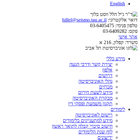
English
דואר אלקטרוני:
hillel@seismo.tau.ac.il
טלפון פנימי:
03-6405475
פקס:
03-6409282
אתר אישי
משרד:
קפלון, 216 א
מידע כללי
יצירת קשר ודרכי הגעה
אלפון
דרושים
נהלי האוניברסיטה
מכרזים
מידע לשעת חירום
מבקרת האוניברסיטה
תקנון משמעת ופסקי דין
לימודים
רישום לאוניברסיטה
מידע למתעניינים בלימודים
חישוב סיכויי קבלה לתואר ראשון
לוח שנת הלימודים
ידיעונים