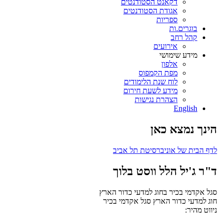
דקאנט הסטודנטים
אגודת הסטודנטים
ספריות
בוגרים.ות
קהל רחב
אירועים
מידע שימושי
אלפון
מפת הקמפוס
לוח שנת הלימודים
מידע לשעת חירום
הצהרת נגישות
English
הינך נמצא כאן
לדף הבית של אוניברסיטת תל אביב
ד"ר ג'יל הלל ווסט בלוך
סגל אקדמי בכיר בחוג למדעי כדור הארץ
חוג למדעי כדור הארץ
סגל אקדמי בכיר
ניווט מהיר: