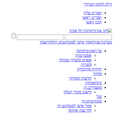
דילוג לתוכן העיקרי
תפריט עליון
תפריט ראשי
תוכן ראשי
מערכת פניות
אזור אישי לסטודנטים.יות
להרשמה
על האוניברסיטה
אסטרטגיה
אגפים ומשרדי מנהלה
משרות
יחידות אקדמיות
מחקר
חדשות המחקר
בינלאומיות
מועמדים.ות
חישוב סיכויי קבלה
סגל
סטודנטים.ות
אזור אישי לסטודנט.ית
לוח שנה אקדמי