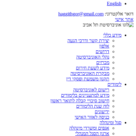
English
דואר אלקטרוני:
haggithgor@gmail.com
אתר אישי
מידע כללי
יצירת קשר ודרכי הגעה
אלפון
דרושים
נהלי האוניברסיטה
מכרזים
מידע לשעת חירום
מבקרת האוניברסיטה
תקנון משמעת ופסקי דין
לימודים
רישום לאוניברסיטה
מידע למתעניינים בלימודים
חישוב סיכויי קבלה לתואר ראשון
לוח שנת הלימודים
ידיעונים
כניסה לאזור האישי
סגל ומינהלה
אגפים ומשרדי מינהלה
ארגון הסגל המנהלי