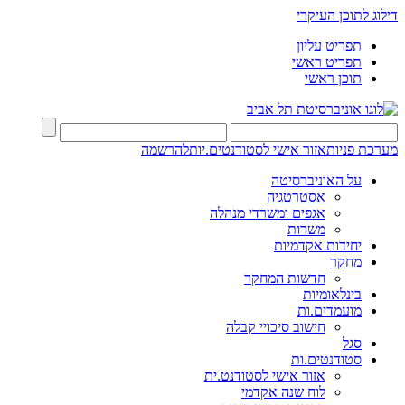
דילוג לתוכן העיקרי
תפריט עליון
תפריט ראשי
תוכן ראשי
מערכת פניות
אזור אישי לסטודנטים.יות
להרשמה
על האוניברסיטה
אסטרטגיה
אגפים ומשרדי מנהלה
משרות
יחידות אקדמיות
מחקר
חדשות המחקר
בינלאומיות
מועמדים.ות
חישוב סיכויי קבלה
סגל
סטודנטים.ות
אזור אישי לסטודנט.ית
לוח שנה אקדמי