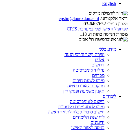
English
דואר אלקטרוני:
epstin@tauex.tau.ac.il
טלפון פנימי:
03-6407652
לפרופיל האישי שלי במערכת CRIS
משרד:
הנדסה כתות ח, 118
מידע כללי
יצירת קשר ודרכי הגעה
אלפון
דרושים
נהלי האוניברסיטה
מכרזים
מידע לשעת חירום
מבקרת האוניברסיטה
תקנון משמעת ופסקי דין
לימודים
רישום לאוניברסיטה
מידע למתעניינים בלימודים
חישוב סיכויי קבלה לתואר ראשון
לוח שנת הלימודים
ידיעונים
כניסה לאזור האישי