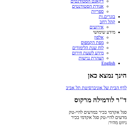
דקאנט הסטודנטים
אגודת הסטודנטים
ספריות
בוגרים.ות
קהל רחב
אירועים
מידע שימושי
אלפון
מפת הקמפוס
לוח שנת הלימודים
מידע לשעת חירום
הצהרת נגישות
English
הינך נמצא כאן
לדף הבית של אוניברסיטת תל אביב
ד"ר לודמילה מרקוס
סגל אקדמי בכיר במדעים להיי-טק
מדעים להיי-טק
סגל אקדמי בכיר
ניווט מהיר: