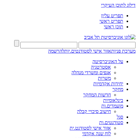
דילוג לתוכן העיקרי
תפריט עליון
תפריט ראשי
תוכן ראשי
מערכת פניות
אזור אישי לסטודנטים.יות
להרשמה
על האוניברסיטה
אסטרטגיה
אגפים ומשרדי מנהלה
משרות
יחידות אקדמיות
מחקר
חדשות המחקר
בינלאומיות
מועמדים.ות
חישוב סיכויי קבלה
סגל
סטודנטים.ות
אזור אישי לסטודנט.ית
לוח שנה אקדמי