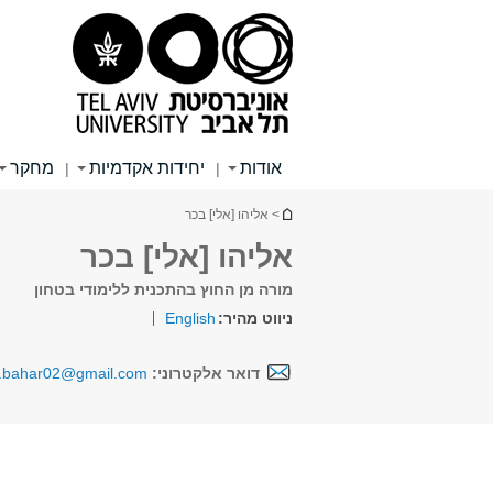
תוכן
תפריט
תפריט
עליון
ראשי
ראשי
אודות
יחידות אקדמיות
מחקר
|
|
הינך נמצא כאן
> אליהו [אלי] בכר
אליהו [אלי] בכר
מורה מן החוץ בהתכנית ללימודי בטחון
ניווט מהיר:
English
דואר אלקטרוני:
i.bahar02@gmail.com