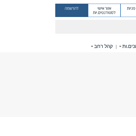
ניות
אזור אישי
להרשמה
לסטודנטים.יות
ים.ות
קהל רחב
|