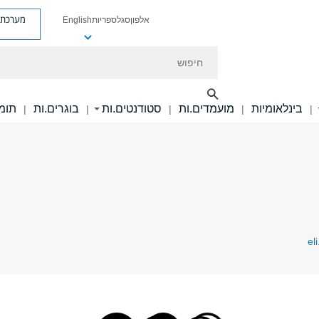
מערכת פ
אלפון
סגל
ספריות
English
חיפוש
בינלאומיות
מועמדים.ות
סטודנטים.ות
בוגרים.ות
תומכ
|
|
|
|
|
el