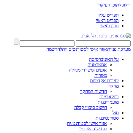
דילוג לתוכן העיקרי
תפריט עליון
תפריט ראשי
תוכן ראשי
מערכת פניות
אזור אישי לסטודנטים.יות
להרשמה
על האוניברסיטה
אסטרטגיה
אגפים ומשרדי מנהלה
משרות
יחידות אקדמיות
מחקר
חדשות המחקר
בינלאומיות
מועמדים.ות
חישוב סיכויי קבלה
סגל
סטודנטים.ות
אזור אישי לסטודנט.ית
לוח שנה אקדמי