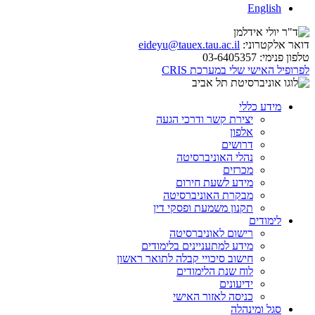
English
דואר אלקטרוני:
eideyu@tauex.tau.ac.il
טלפון פנימי:
03-6405357
לפרופיל האישי שלי במערכת CRIS
מידע כללי
יצירת קשר ודרכי הגעה
אלפון
דרושים
נהלי האוניברסיטה
מכרזים
מידע לשעת חירום
מבקרת האוניברסיטה
תקנון משמעת ופסקי דין
לימודים
רישום לאוניברסיטה
מידע למתעניינים בלימודים
חישוב סיכויי קבלה לתואר ראשון
לוח שנת הלימודים
ידיעונים
כניסה לאזור האישי
סגל ומינהלה