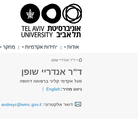
תוכן
תפריט
תפריט
עליון
ראשי
ראשי
אודות
יחידות אקדמיות
מחקר
|
|
הינך נמצא כאן
> ד"ר אנדריי שופן
ד"ר אנדריי שופן
סגל אקדמי קליני ברפואה דחופה
ניווט מהיר:
English
דואר אלקטרוני:
andreyc@wmc.gov.il