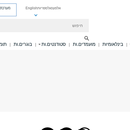
מערכת פ
אלפון
סגל
ספריות
English
חיפוש
בינלאומיות
מועמדים.ות
סטודנטים.ות
בוגרים.ות
תומכ
|
|
|
|
|