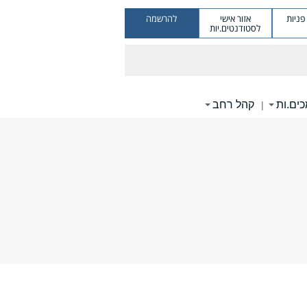
ניות
אזור אישי
להרשמה
לסטודנטים.יות
ים.ות
קהל רחב
|