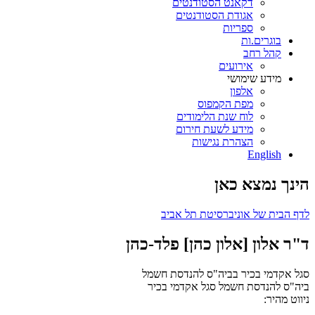
דקאנט הסטודנטים
אגודת הסטודנטים
ספריות
בוגרים.ות
קהל רחב
אירועים
מידע שימושי
אלפון
מפת הקמפוס
לוח שנת הלימודים
מידע לשעת חירום
הצהרת נגישות
English
הינך נמצא כאן
לדף הבית של אוניברסיטת תל אביב
ד"ר אלון [אלון כהן] פלד-כהן
סגל אקדמי בכיר בביה"ס להנדסת חשמל
ביה"ס להנדסת חשמל
סגל אקדמי בכיר
ניווט מהיר: