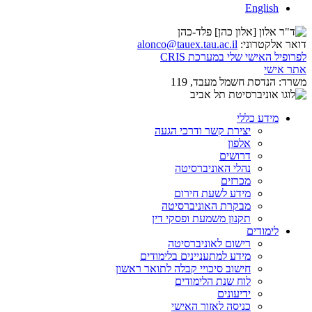
English
דואר אלקטרוני:
alonco@tauex.tau.ac.il
לפרופיל האישי שלי במערכת CRIS
אתר אישי
משרד:
הנדסת חשמל מעבד, 119
מידע כללי
יצירת קשר ודרכי הגעה
אלפון
דרושים
נהלי האוניברסיטה
מכרזים
מידע לשעת חירום
מבקרת האוניברסיטה
תקנון משמעת ופסקי דין
לימודים
רישום לאוניברסיטה
מידע למתעניינים בלימודים
חישוב סיכויי קבלה לתואר ראשון
לוח שנת הלימודים
ידיעונים
כניסה לאזור האישי