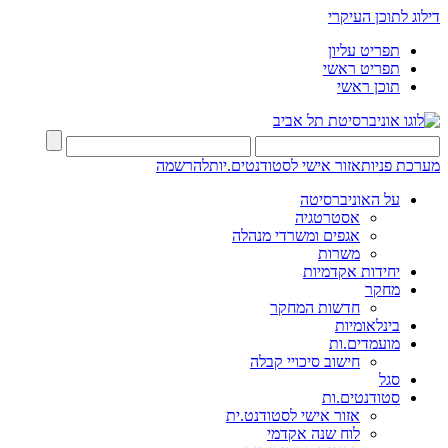
דילוג לתוכן העיקרי
תפריט עליון
תפריט ראשי
תוכן ראשי
מערכת פניות
אזור אישי לסטודנטים.יות
להרשמה
על האוניברסיטה
אסטרטגיה
אגפים ומשרדי מנהלה
משרות
יחידות אקדמיות
מחקר
חדשות המחקר
בינלאומיות
מועמדים.ות
חישוב סיכויי קבלה
סגל
סטודנטים.ות
אזור אישי לסטודנט.ית
לוח שנה אקדמי