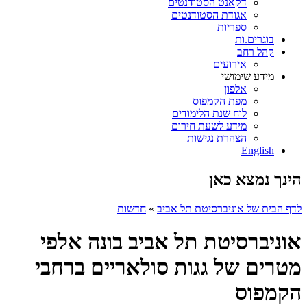
דקאנט הסטודנטים
אגודת הסטודנטים
ספריות
בוגרים.ות
קהל רחב
אירועים
מידע שימושי
אלפון
מפת הקמפוס
לוח שנת הלימודים
מידע לשעת חירום
הצהרת נגישות
English
הינך נמצא כאן
לדף הבית של אוניברסיטת תל אביב
»
חדשות
אוניברסיטת תל אביב בונה אלפי
מטרים של גגות סולאריים ברחבי
הקמפוס