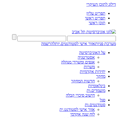
דילוג לתוכן העיקרי
תפריט עליון
תפריט ראשי
תוכן ראשי
מערכת פניות
אזור אישי לסטודנטים.יות
להרשמה
על האוניברסיטה
אסטרטגיה
אגפים ומשרדי מנהלה
משרות
יחידות אקדמיות
מחקר
חדשות המחקר
בינלאומיות
מועמדים.ות
חישוב סיכויי קבלה
סגל
סטודנטים.ות
אזור אישי לסטודנט.ית
לוח שנה אקדמי