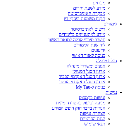
מכרזים
מידע לשעת חירום
מבקרת האוניברסיטה
תקנון משמעת ופסקי דין
לימודים
רישום לאוניברסיטה
מידע למתעניינים בלימודים
חישוב סיכויי קבלה לתואר ראשון
לוח שנת הלימודים
ידיעונים
כניסה לאזור האישי
סגל ומינהלה
אגפים ומשרדי מינהלה
ארגון הסגל המנהלי
ארגון הסגל האקדמי הבכיר
ארגון הסגל האקדמי הזוטר
כניסה ל-My Tau
נגישות
נגישות בקמפוס
מניעה וטיפול בהטרדה מינית
הנחיות בדבר חוק חופש המידע
הצהרת נגישות
הגנת הפרטיות
תנאי שימוש