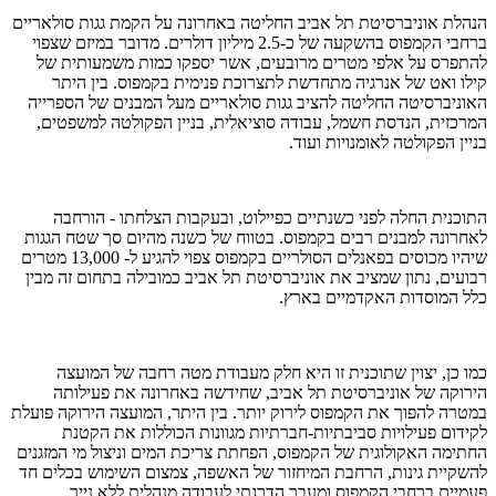
הנהלת אוניברסיטת תל אביב החליטה באחרונה על הקמת גגות סולאריים
ברחבי הקמפוס בהשקעה של כ-2.5 מיליון דולרים. מדובר במיזם שצפוי
להתפרס על אלפי מטרים מרובעים, אשר יספקו כמות משמעותית של
קילו ואט של אנרגיה מתחדשת לתצרוכת פנימית בקמפוס. בין היתר
האוניברסיטה החליטה להציב גגות סולאריים מעל המבנים של הספרייה
המרכזית, הנדסת חשמל, עבודה סוציאלית, בניין הפקולטה למשפטים,
בניין הפקולטה לאומנויות ועוד.
התוכנית החלה לפני כשנתיים כפיילוט, ובעקבות הצלחתו - הורחבה
לאחרונה למבנים רבים בקמפוס. בטווח של כשנה מהיום סך שטח הגגות
שיהיו מכוסים בפאנלים הסולריים בקמפוס צפוי להגיע ל- 13,000 מטרים
רבועים, נתון שמציב את אוניברסיטת תל אביב כמובילה בתחום זה מבין
כלל המוסדות האקדמיים בארץ.
כמו כן, יצוין שתוכנית זו היא חלק מעבודת מטה רחבה של המועצה
הירוקה של אוניברסיטת תל אביב, שחידשה באחרונה את פעילותה
במטרה להפוך את הקמפוס לירוק יותר. בין היתר, המועצה הירוקה פועלת
לקידום פעילויות סביבתיות-חברתיות מגוונות הכוללות את הקטנת
החתימה האקולוגית של הקמפוס, הפחתת צריכת המים וניצול מי המזגנים
להשקיית גינות, הרחבת המיחזור של האשפה, צמצום השימוש בכלים חד
פעמיים ברחבי הקמפוס ומעבר הדרגתי לעבודה מנהלית ללא נייר.