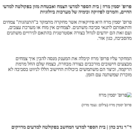
פרופ' יסמין מרוז | בית הספר למדעי הצמח ואבטחת מזון בפקולטה למדעי
החיים, והמרכז לפיזיקה וכימיה של מערכות ביולוגיות
פרופ' יסמין מרוז היא פיזיקאית אשר מחקרה מתמקד ב"התנהגות" צמחים
והתאמתם לתנאי סביבה משתנים. לצמחים אין מוח או מערכת עצבים,
ועם זאת הם יודעים לגדול בצורה אסטרטגית בהתאם לגירויים משתנים
מהסביבה, כגון אור.
המחקר עליו פרופ' מרוז קיבלה את המענק מנסה להבין איך צמחים
מבצעים חישובים מורכבים בצורה מבוזרת, כצמח שלם החל מרמת
הרקמה, וכיצד הם משתמשים ביכולות החישוב הללו לניווט בסביבה לא
מוכרת שמשתנה עם הזמן.
פרופ' יסמין מרוז (צילום: נעמי מרוז)
ד"ר נדב כהן | בית הספר למדעי המחשב בפקולטה למדעים מדויקים