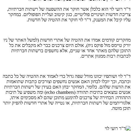
ד"ר רועי לוי הוא כלכלן אשר חוקר את ההשפעה של רשתות חברתיות,
צריכת חדשות ושינויים פוליטיים, כגון קיטוב ועליית הפופוליזם. במחקר
עליו קיבל את המענק, ד"ר לוי חוקר את ההטיה של חדשות.
מחקרים קודמים אמדו את ההטיה של אתרי חדשות (למשל האתר של ניו
יורק טיימס מול פוקס ניוז), אולם היום צרכנים כבר לא מקבלים את כל
התוכן שלהם מאתר אחד או שניים, אלא נחשפים ברשתות חברתיות
לכתבות רבות ממגוון אתרים.
ד"ר לוי ושותפיו יכוונו מודל שפה גדול כדי לאמוד את ההטיה של כל כתבה
וכתבה, וכך יוכלו לבחון האם אנשים נחשפים וצורכים כתבות שתואמות
את הדעות שלהם. כלומר, המחקר יבחן האם בעידן של רשתות חברתיות
אנשים נמצאים בתיבות תהודה (echo chambers) ומה משפיע על תיבות
התהודה: הבחירה של צרכנים להימנע מתוכן שהם לא מסכימים איתו,
אלגוריתמים של רשתות חברתיות, או נטייה של אתרי חדשות להפיק יותר
תוכן מוטה.