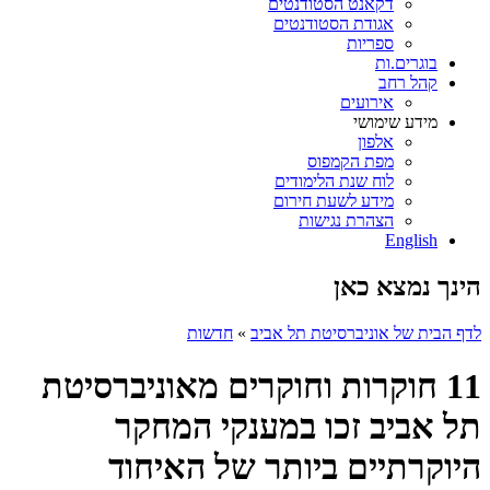
דקאנט הסטודנטים
אגודת הסטודנטים
ספריות
בוגרים.ות
קהל רחב
אירועים
מידע שימושי
אלפון
מפת הקמפוס
לוח שנת הלימודים
מידע לשעת חירום
הצהרת נגישות
English
הינך נמצא כאן
לדף הבית של אוניברסיטת תל אביב
»
חדשות
11 חוקרות וחוקרים מאוניברסיטת
תל אביב זכו במענקי המחקר
היוקרתיים ביותר של האיחוד