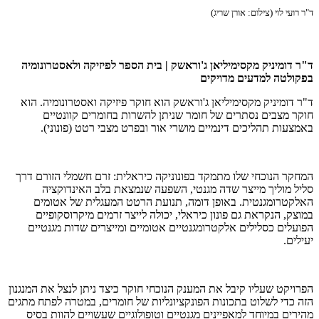
ד"ר רועי לוי (צילום: אורן שריג)
ד"ר דומיניק מקסימיליאן ג'וראשק | בית הספר לפיזיקה ולאסטרונומיה
בפקולטה למדעים מדויקים
ד"ר דומיניק מקסימיליאן ג'וראשק הוא חוקר פיזיקה ואסטרונומיה. הוא
חוקר מצבים נסתרים של חומר שניתן להשרות בחומרים קוונטיים
באמצעות תהליכים דינמיים מושרי אור ובפרט מצבי רטט (פונוני).
המחקר הנוכחי שלו מתמקד בפונוניקה כיראלית: זרם חשמלי הזורם דרך
סליל מוליך מייצר שדה מגנטי, השפעה שנמצאת בלב האינדוקציה
האלקטרומגנטית. באופן דומה, תנועת הרטט המעגלית של אטומים
במוצק, הנקראת גם פונון כיראלי, יכולה לייצר זרמים מיקרוסקופיים
הפועלים כסלילים אלקטרומגנטיים אטומיים ומייצרים שדות מגנטיים
יעילים.
הפרויקט שעליו קיבל את המענק הנוכחי חוקר כיצד ניתן לנצל את המנגנון
הזה כדי לשלוט בתכונות הפונקציונליות של חומרים, במטרה לפתח מתגים
מהירים במיוחד למאפיינים מגנטיים וטופולוגיים שעשויים להוות בסיס