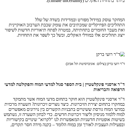
ביותר בתחזיות האקלים (climate uncertainty).
המחקר עוסק במידול מפורט ובמדידות בשדה של שלל
התהליכים הפיזיקליים שמכתיבים את עומק שכבת הערבוב האוקיינית
ואת מעבר החומרים בתחתיתה, במטרה לפתח תיאוריות חדשות לשיפור
ייצוג תהליכים אלו במודלי האקלים, ובשל כך לשפר את התחזיות.
ד"ר רועי ברקן (צילום: אוניברסיטת תל אביב)
ד"ר ארסניי פינקלשטיין | בית הספר סגול למדעי המוח והפקולטה למדעי
הרפואה והבריאות
ד"ר ארסניי פינקלשטיין הוא חוקר בתחום מדעי המוח אשר מתמקד
במחקרו בתחום יצירת הזיכרונות. כיצד נוצרים זיכרונות? השערה מרכזית
במדעי המוח גורסת ששינויים בתבניות הקשרים בין נוירונים מאפשרים
למוח ללמוד מניסיון וליצור זיכרונות חדשים. כדי לבחון השערה זו, נשתמש
בשיטות אופטיות חדשניות המאפשרות לנו "לקרוא" שינויים בקישוריות
ובפעילות העצבית לאורך זמן במוח הלומד – בקנה מידה חסר תקדים,