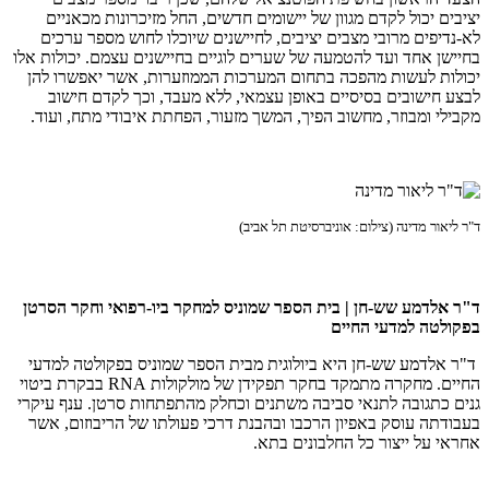
יציבים יכול לקדם מגוון של יישומים חדשים, החל מזיכרונות מכאניים
לא-נדיפים מרובי מצבים יציבים, לחיישנים שיוכלו לחוש מספר ערכים
בחיישן אחד ועד להטמעה של שערים לוגיים בחיישנים עצמם. יכולות אלו
יכולות לעשות מהפכה בתחום המערכות הממוזערות, אשר יאפשרו להן
לבצע חישובים בסיסיים באופן עצמאי, ללא מעבד, וכך לקדם חישוב
מקבילי ומבוזר, מחשוב הפיך, המשך מזעור, הפחתת איבודי מתח, ועוד.
ד"ר ליאור מדינה (צילום: אוניברסיטת תל אביב)
ד"ר אלדמע שש-חן | בית הספר שמוניס למחקר ביו-רפואי וחקר הסרטן
בפקולטה למדעי החיים
ד"ר אלדמע שש-חן היא ביולוגית מבית הספר שמוניס בפקולטה למדעי
החיים. מחקרה מתמקד בחקר תפקידן של מולקולות RNA בבקרת ביטוי
גנים כתגובה לתנאי סביבה משתנים וכחלק מהתפתחות סרטן. ענף עיקרי
בעבודתה עוסק באפיון הרכבו ובהבנת דרכי פעולתו של הריבוזום, אשר
אחראי על ייצור כל החלבונים בתא.