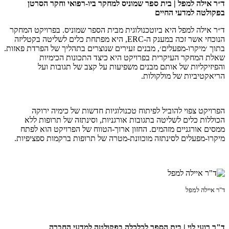
ד״ר אילה למפל | בית ספר שמוניס למחקר ביו-רפואי וחקר הסרטן
בפקולטה למדעי החיים
ד״ר אילה למפל היא ביוטכנולוגית מבית הספר שמוניס. בפרויקט המחקר
הנוכחי אשר זכה במענק ה-ERC, היא מפתחת כלים לשליטה בקטליזה
בתוך ׳מיקרו-מפעלים׳, מבנים זעירים שנוצרים בתהליך של הפרדת פאזות.
שאלת המחקר העיקרית בפרויקט היא כיצד התכונות הכימיות
והפיזיקליות של אותם מבנים משפיעות על קצב של תגובות ועל
הריאקטיביות של מולקולות.
הפרויקט צפוי להוביל לפיתוח טכנולוגיות חדשות של כימיה ירוקה
הכוללות כלים לשליטה בתגובות אורגניות, וסינתזה של תרופות ללא
ממסים אורגניים מזהמים. החזון ארוך-הטווח של הפרויקט הוא לפתח
מיקרו-מפעלים לסינתזה מוכוונת-מטרה של תרופות ברקמות ספציפיות.
ד"ר איילה למפל
ד"ר רועי לוי | בית הספר לכלכלה בפקולטה למדעי החברה