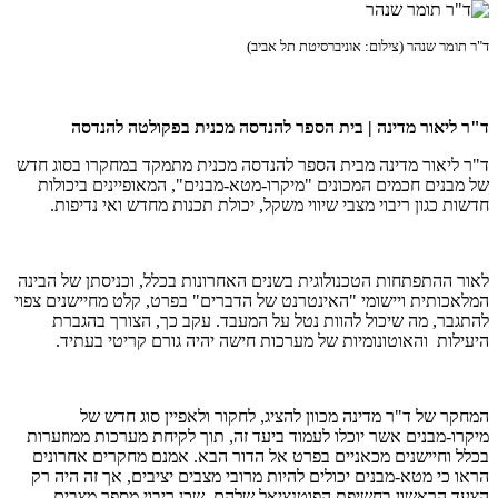
ד"ר תומר שנהר (צילום: אוניברסיטת תל אביב)
ד"ר ליאור מדינה | בית הספר להנדסה מכנית בפקולטה להנדסה
ד"ר ליאור מדינה מבית הספר להנדסה מכנית מתמקד במחקרו בסוג חדש
של מבנים חכמים המכונים "מיקרו-מטא-מבנים", המאופיינים ביכולות
חדשות כגון ריבוי מצבי שיווי משקל, יכולת תכנות מחדש ואי נדיפות.
לאור ההתפתחות הטכנולוגית בשנים האחרונות בכלל, וכניסתן של הבינה
המלאכותית ויישומי "האינטרנט של הדברים" בפרט, קלט מחיישנים צפוי
להתגבר, מה שיכול להוות נטל על המעבד. עקב כך, הצורך בהגברת
היעילות והאוטונומיות של מערכות חישה יהיה גורם קריטי בעתיד.
המחקר של ד"ר מדינה מכוון להציג, לחקור ולאפיין סוג חדש של
מיקרו-מבנים אשר יוכלו לעמוד ביעד זה, תוך לקיחת מערכות ממוזערות
בכלל וחיישנים מכאניים בפרט אל הדור הבא. אמנם מחקרים אחרונים
הראו כי מטא-מבנים יכולים להיות מרובי מצבים יציבים, אך זה היה רק
הצעד הראשון בחשיפת הפוטנציאל שלהם, שכן ריבוי מספר מצבים