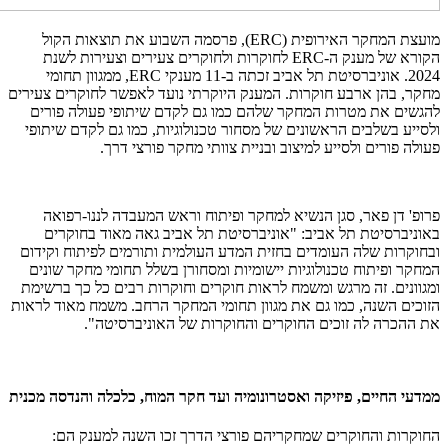
מועצת המחקר האירופית (ERC), פרסמה השבוע את תוצאות הקול
הקורא של מענק ה-ERC לחוקרות ולחוקרים צעירים וצעירות לשנת
2024. אוניברסיטת תל אביב זכתה ב-11 מענקי ERC, ממגוון תחומי
מחקר, בהן ארבע חוקרות. המענק היוקרתי נועד לאפשר לחוקרים צעירים
להגשים את מטרות המחקר שלהם כמו גם לקדם שיתופי פעולה פורים
ולסייע בשלבים הראשונים של מסחור טכנולוגיות, כמו גם לקדם שיתופי
פעולה פורים ולסייע למיצוב ובניית צוותי מחקר פורצי דרך.
פרופ' דן פאר, סגן הנשיא למחקר ופיתוח וראש המעבדה לננו-רפואה
באוניברסיטת תל אביב: "אוניברסיטת תל אביב גאה מאוד בחוקרים
ובחוקרות שלה העומדים בחזית המדע העולמית ותורמים לפיתוח וקידום
המחקר ופיתוח טכנולוגיות יישומיות ומסחורן בשלל תחומי מחקר שונים
ומגוונים. זה מרגש ומשמח לראות חוקרים וחוקרות רבים כל כך ברשימת
הזוכים השנה, כמו גם את מגוון תחומי המחקר הרחב. משמח מאוד לראות
את ההכרה לה זוכים החוקרים והחוקרות של האוניברסיטה".
ממדעי החיים, פיזיקה ואסטרונומיה ועד חקר המוח, כלכלה והנדסה מכנית
החוקרות והחוקרים שמחקריהם פורצי הדרך זכו השנה למענק הם: