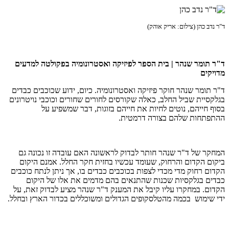
ד"ר נדב כהן (צילום: אריק אוהק)
ד"ר תומר שנהר | בית הספר לפיזיקה ואסטרונומיה בפקולטה למדעים
מדויקים
ד"ר תומר שנהר חוקר פיזיקה ואסטרונומיה. כיום, ידוע שכוכבים כבדים
בגלקסיית שביל החלב, כאלה שקורסים לחורים שחורים וכוכבי נויטרונים
בסוף חייהם, נוטים לחיות את חייהם בזוגות, דבר שמשפיע על
ההתפתחות שלהם בצורה דרמטית.
המחקר של ד"ר שנהר חותר לבדוק לראשונה האם עובדה זו נכונה גם
ביקום הקדום והרחוק, שעומד עכשיו בחזית חקר החלל. אמנם היקום
הקדום רחוק מדי מכדי לצפות בכוכבים כבדים בו, אך ניתן לנתח כוכבים
כבדים בגלקסיות שכנות שהתנאים בהם מדמים את אלו של היקום
הקדום. במחקרו עליו קיבל את המענק ד"ר שנהר מציע לבדוק זאת, על
ידי שימוש בכמה מהטלסקופים הגדולים ומשוכללים בכדור הארץ ובחלל.