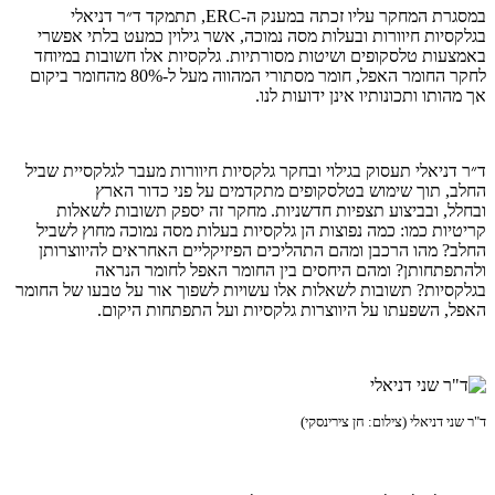
במסגרת המחקר עליו זכתה במענק ה-ERC, תתמקד ד״ר דניאלי
בגלקסיות חיוורות ובעלות מסה נמוכה, אשר גילוין כמעט בלתי אפשרי
באמצעות טלסקופים ושיטות מסורתיות. גלקסיות אלו חשובות במיוחד
לחקר החומר האפל, חומר מסתורי המהווה מעל ל-80% מהחומר ביקום
אך מהותו ותכונותיו אינן ידועות לנו.
ד״ר דניאלי תעסוק בגילוי ובחקר גלקסיות חיוורות מעבר לגלקסיית שביל
החלב, תוך שימוש בטלסקופים מתקדמים על פני כדור הארץ
ובחלל, ובביצוע תצפיות חדשניות. מחקר זה יספק תשובות לשאלות
קריטיות כמו: כמה נפוצות הן גלקסיות בעלות מסה נמוכה מחוץ לשביל
החלב? מהו הרכבן ומהם התהליכים הפיזיקליים האחראים להיווצרותן
ולהתפתחותן? ומהם היחסים בין החומר האפל לחומר הנראה
בגלקסיות? תשובות לשאלות אלו עשויות לשפוך אור על טבעו של החומר
האפל, השפעתו על היווצרות גלקסיות ועל התפתחות היקום.
ד"ר שני דניאלי (צילום: חן צירינסקי)