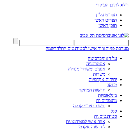
דילוג לתוכן העיקרי
תפריט עליון
תפריט ראשי
תוכן ראשי
מערכת פניות
אזור אישי לסטודנטים.יות
להרשמה
על האוניברסיטה
אסטרטגיה
אגפים ומשרדי מנהלה
משרות
יחידות אקדמיות
מחקר
חדשות המחקר
בינלאומיות
מועמדים.ות
חישוב סיכויי קבלה
סגל
סטודנטים.ות
אזור אישי לסטודנט.ית
לוח שנה אקדמי