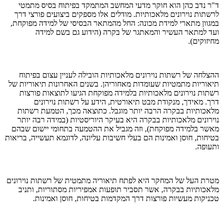
ד"ר נדב כהן הוא חוקר מדעי המחשב המתמקד בפיתוח בסיס מתמטי
לרשתות נוירונים מלאכותיות. מודלים אלו מספקים ביצועים פורצי דרך
במגוון מתארי למידת מכונה: החל מהמתאר הבסיסי של למידה מפוקחת,
ועד למתאר העשיר והמאתגר של בקרה (הידוע גם בשם למידה
מחיזוקים).
ההצלחה של רשתות נוירונים מלאכותיות הובילה לעניין עצום בפיתוח
תיאוריות מתמטיות שעומדות מאחוריהן. בשנים האחרונות תיאוריות של
רשתות נוירונים מלאכותיות בלמידה מפוקחת הגיעו לתוצאות פורצות
דרך. מאידך, מנקודת מבט תיאורטית, הידע על רשתות נוירונים
מלאכותיות בבקרה הרבה יותר מוגבל. כתוצאה מכך, הטמעת רשתות
נוירונים מלאכותיות בבקרה היא בעיקר היוריסטיות (במידה רבה יותר
מאשר בלמידה מפוקחת), וזה מגביל את ההטמעה בתחומי יישום שבהם
בטיחות, חוסן ואמינות הם בעלי חשיבות עליונה, לדוגמא תעשייה, בריאות
ותעופה.
מטרת העל של המחקר היא לפתח תיאוריה מתמטית של רשתות נוירונים
מלאכותיות בבקרה, אשר תסביר תופעות אמפיריות מסתוריות, ותניב
טכניקות מעשיות פורצות דרך המקדמות בטיחות, חוסן ואמינות.