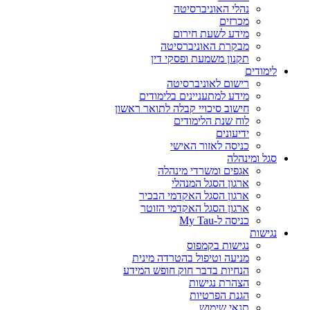
נהלי האוניברסיטה
מכרזים
מידע לשעת חירום
מבקרת האוניברסיטה
תקנון משמעת ופסקי דין
לימודים
רישום לאוניברסיטה
מידע למתעניינים בלימודים
חישוב סיכויי קבלה לתואר ראשון
לוח שנת הלימודים
ידיעונים
כניסה לאזור האישי
סגל ומינהלה
אגפים ומשרדי מינהלה
ארגון הסגל המנהלי
ארגון הסגל האקדמי הבכיר
ארגון הסגל האקדמי הזוטר
כניסה ל-My Tau
נגישות
נגישות בקמפוס
מניעה וטיפול בהטרדה מינית
הנחיות בדבר חוק חופש המידע
הצהרת נגישות
הגנת הפרטיות
תנאי שימוש