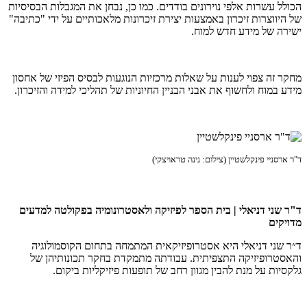
הכולל עשרות אלפי נוירונים בודדים. כמו כן, נבחן את המגבלות הבסיסיות
של היווצרות זיכרון באמצעות יצירת זיכרונות מלאכותיים על ידי "כתיבה"
ישירה של מידע חדש למוח.
מחקר זה צפוי לענות על שאלות מרכזיות הנוגעות לבסיס הפיזי של אחסון
מידע במוח ולחשוף את אבני הבניין החיוניות של תהליכי למידה והזיכרון.
ד"ר ארסניי פינקלשטיין (צילום: נינה טראויצקי)
ד"ר שני דניאלי | בית הספר לפיזיקה ולאסטרונומיה בפקולטה למדעים
מדויקים
ד״ר שני דניאלי היא אסטרופיזיקאית המתמחה בתחום הקוסמולוגיה
והאסטרופיזיקה התצפיתית. עבודתה מתמקדת בחקר תכונותיהן של
גלקסיות על מנת להבין מגוון רחב של תופעות פיזיקליות ביקום.