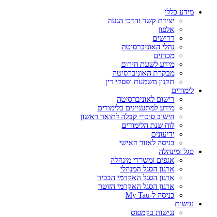
מידע כללי
יצירת קשר ודרכי הגעה
אלפון
דרושים
נהלי האוניברסיטה
מכרזים
מידע לשעת חירום
מבקרת האוניברסיטה
תקנון משמעת ופסקי דין
לימודים
רישום לאוניברסיטה
מידע למתעניינים בלימודים
חישוב סיכויי קבלה לתואר ראשון
לוח שנת הלימודים
ידיעונים
כניסה לאזור האישי
סגל ומינהלה
אגפים ומשרדי מינהלה
ארגון הסגל המנהלי
ארגון הסגל האקדמי הבכיר
ארגון הסגל האקדמי הזוטר
כניסה ל-My Tau
נגישות
נגישות בקמפוס