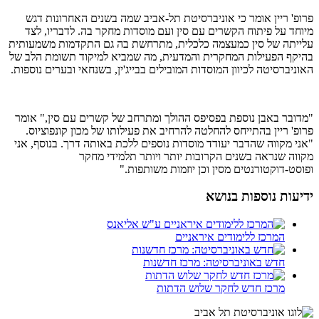
פרופ' ריין אומר כי אוניברסיטת תל-אביב שמה בשנים האחרונות דגש
מיוחד על פיתוח הקשרים עם סין ועם מוסדות מחקר בה. לדבריו, לצד
עלייתה של סין כמעצמה כלכלית, מתרחשת בה גם התקדמות משמעותית
בהיקף הפעילות המחקרית והמדעית, מה שמביא למיקוד תשומת הלב של
האוניברסיטה לכיוון המוסדות המובילים בבייג'ין, בשנחאי ובערים נוספות.
"מדובר באבן נוספת בפסיפס ההולך ומתרחב של קשרים עם סין," אומר
פרופ' ריין בהתייחס להחלטה להרחיב את פעילותו של מכון קונפוציוס.
"אני מקווה שהדבר יעודד מוסדות נוספים ללכת באותה דרך. בנוסף, אני
מקווה שנראה בשנים הקרובות יותר ויותר תלמידי מחקר
ופוסט-דוקטורנטים מסין וכן יוזמות משותפות."
ידיעות נוספות בנושא
המרכז ללימודים איראניים
חדש באוניברסיטה: מרכז חדשנות
מרכז חדש לחקר שלוש הדתות