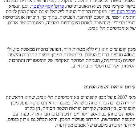
באוניברסיטת תל-אביב. ההחלטה התקבלה לפני חודשים אחדים בעקבות
ביקור שקיימו בסין נשיא האוניברסיטה,
פרופ' יוסף קלפטר
, וסגן הנשיא,
פרופ' רענן ריין
. בעקבות הביקור הגיעה לישראל נציגת המכון מסין לטקס
חתימה רשמי על הסכם להרחבת הפעילות. בתוך כך, הוכרזה אוניברסיטת
רנמין מבייג'ין, שנחשבת לאחת היוקרתיות במדינה, כאוניברסיטה אחות
של אוניברסיטת תל-אביב.
מכון קונפוציוס הוא גוף ללא מטרות רווח, הפועל בחסות ממשלת סין, ולו
כ-400 סניפים ברחבי העולם. בין מטרות המכון: הפצת התרבות והשפה
הסינית (מנדרינית), העמקת המחקר האקדמי של ההיסטוריה והתרבות
הסיניות, וקידום חילופי תרבות וידע.
קידום הוראת השפה הסינית
מאז 2007 פועל מכון קונפוציוס באוניברסיטת תל-אביב, שהיא הראשונה
והיחידה עד כה בתחום זה בישראל. במסגרת האוניברסיטה פועל מכון
קונפוציוס, בין השאר, לקידום הוראת השפה הסינית, הן בקרב
הסטודנטים והן בבתי-ספר יסודיים ותיכוניים ברחבי הארץ. כעת, עם
התנופה המחודשת, תתרחב פעילות המכון, והיא תכלול גם ארגון כנסים,
אירועי תרבות, מופעים של אמנים מסין ועוד.