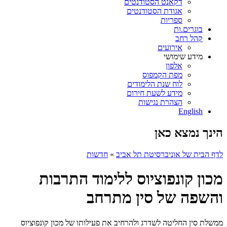
דקאנט הסטודנטים
אגודת הסטודנטים
ספריות
בוגרים.ות
קהל רחב
אירועים
מידע שימושי
אלפון
מפת הקמפוס
לוח שנת הלימודים
מידע לשעת חירום
הצהרת נגישות
English
הינך נמצא כאן
לדף הבית של אוניברסיטת תל אביב
»
חדשות
מכון קונפוציוס ללימוד התרבות
והשפה של סין מתרחב
ממשלת סין החליטה לשדרג ולהרחיב את פעילותו של מכון קונפוציוס