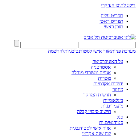
דילוג לתוכן העיקרי
תפריט עליון
תפריט ראשי
תוכן ראשי
מערכת פניות
אזור אישי לסטודנטים.יות
להרשמה
על האוניברסיטה
אסטרטגיה
אגפים ומשרדי מנהלה
משרות
יחידות אקדמיות
מחקר
חדשות המחקר
בינלאומיות
מועמדים.ות
חישוב סיכויי קבלה
סגל
סטודנטים.ות
אזור אישי לסטודנט.ית
לוח שנה אקדמי