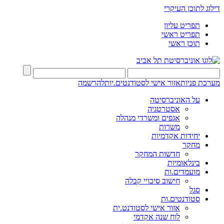
דילוג לתוכן העיקרי
תפריט עליון
תפריט ראשי
תוכן ראשי
מערכת פניות
אזור אישי לסטודנטים.יות
להרשמה
על האוניברסיטה
אסטרטגיה
אגפים ומשרדי מנהלה
משרות
יחידות אקדמיות
מחקר
חדשות המחקר
בינלאומיות
מועמדים.ות
חישוב סיכויי קבלה
סגל
סטודנטים.ות
אזור אישי לסטודנט.ית
לוח שנה אקדמי