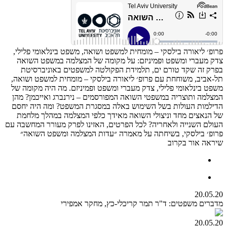
פרופ׳ ליאורה בילסקי – מומחית למשפט ושואה, משפט בינלאומי פלילי,
צדק מעברי ומשפט ופמיניזם: על מקומה של המצלמה במשפט השואה
בפרק זה שקד טורם ים, תלמידת הפקולטה למשפטים באוניברסיטת
תל-אביב, משוחחת עם פרופ׳ ליאורה בילסקי – מומחית למשפט ושואה,
משפט בינלאומי פלילי, צדק מעברי ומשפט ופמיניזם. מה היה מקומה של
המצלמה ותוצריה במשפטי השואה המפורסמים – נירנברג ואייכמן? מהן
הדילמות העולות בשל השימוש באלה במסגרת המשפט? ומה היה יחסם
של הנאצים מחד וניצולי השואה מאידך כלפי המצלמה במהלך מלחמת
העולם השנייה ולאחריה? לכל הפרטים, האזינו לפרק מעורר המחשבה עם
פרופ׳ בילסקי, בשיחתה על מאמרה ״עדות המצלמה ומשפט השואה״
שיראה אור בקרוב
20.05.20
מדברים משפטים: ד"ר תמר קריכלי-כץ, מחקר אמפירי
20.05.20