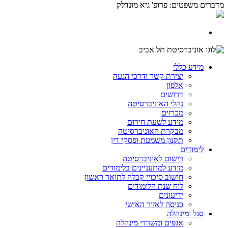
מדברים משפטים: פרופ' גיא מונדלק
מידע כללי
יצירת קשר ודרכי הגעה
אלפון
דרושים
נהלי האוניברסיטה
מכרזים
מידע לשעת חירום
מבקרת האוניברסיטה
תקנון משמעת ופסקי דין
לימודים
רישום לאוניברסיטה
מידע למתעניינים בלימודים
חישוב סיכויי קבלה לתואר ראשון
לוח שנת הלימודים
ידיעונים
כניסה לאזור האישי
סגל ומינהלה
אגפים ומשרדי מינהלה