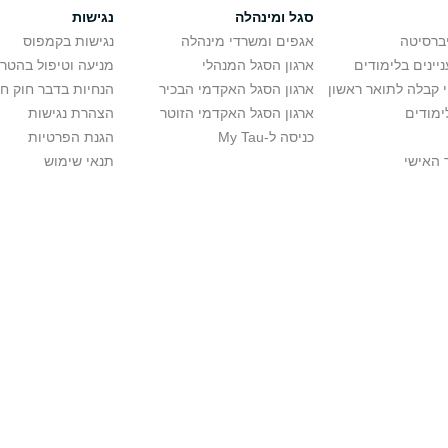
סגל ומינהלה
נגישות
יברסיטה
אגפים ומשרדי מינהלה
נגישות בקמפוס
יינים בלימודים
ארגון הסגל המנהלי
מניעה וטיפול בהטר
י קבלה לתואר ראשון
ארגון הסגל האקדמי הבכיר
הנחיות בדבר חוק ח
ימודים
ארגון הסגל האקדמי הזוטר
הצהרת נגישות
כניסה ל-My Tau
הגנת הפרטיות
 האישי
תנאי שימוש