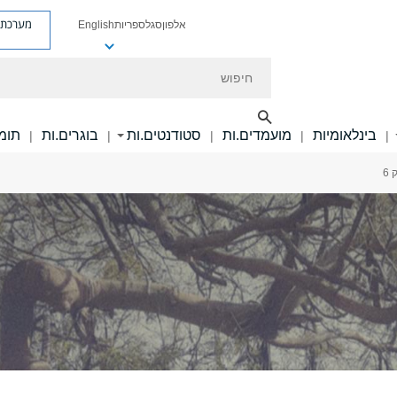
מערכת פ
אלפון
סגל
ספריות
English
חיפוש
בינלאומיות
מועמדים.ות
סטודנטים.ות
בוגרים.ות
תומכ
|
|
|
|
|
6