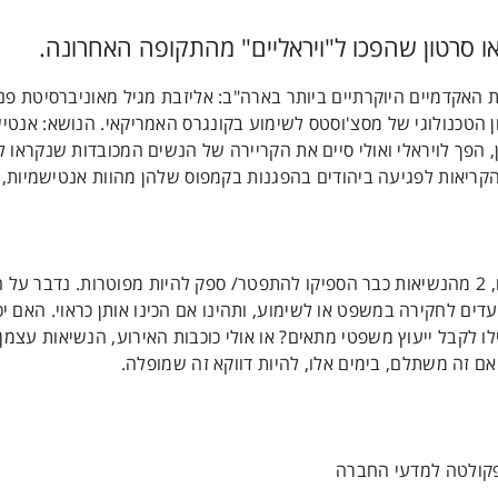
 סרטון שהפכו ל"ויראליים" מהתקופה האחרונה.
5.1 נקראו 3 הנשיאות של 3 המוסדות האקדמיים היוקרתיים ביותר בארה"ב: אליזבת מגיל מאוניברסי
ן הטכנולוגי של מסצ'וסטס לשימוע בקונגרס האמריקאי. הנושא: אנטי
קק בזכרון, הפך לויראלי ואולי סיים את הקריירה של הנשים המכובדות שנקראו
מאז ועד להקלטת הפרק הזה של הפודקאסט שלנו, 2 מהנשיאות כבר הספיקו להתפטר/ ספק להיות מפוטרות
עדים לחקירה במשפט או לשימוע, ותהינו אם הכינו אותן כראוי. האם יכ
 לקבל ייעוץ משפטי מתאים? או אולי כוכבות האירוע, הנשיאות עצמן,