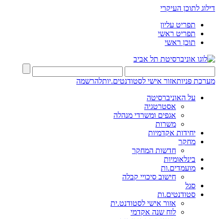
דילוג לתוכן העיקרי
תפריט עליון
תפריט ראשי
תוכן ראשי
מערכת פניות
אזור אישי לסטודנטים.יות
להרשמה
על האוניברסיטה
אסטרטגיה
אגפים ומשרדי מנהלה
משרות
יחידות אקדמיות
מחקר
חדשות המחקר
בינלאומיות
מועמדים.ות
חישוב סיכויי קבלה
סגל
סטודנטים.ות
אזור אישי לסטודנט.ית
לוח שנה אקדמי