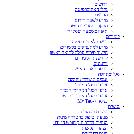
דרושים
נהלי האוניברסיטה
מכרזים
מידע לשעת חירום
מבקרת האוניברסיטה
תקנון משמעת ופסקי דין
לימודים
רישום לאוניברסיטה
מידע למתעניינים בלימודים
חישוב סיכויי קבלה לתואר ראשון
לוח שנת הלימודים
ידיעונים
כניסה לאזור האישי
סגל ומינהלה
אגפים ומשרדי מינהלה
ארגון הסגל המנהלי
ארגון הסגל האקדמי הבכיר
ארגון הסגל האקדמי הזוטר
כניסה ל-My Tau
נגישות
נגישות בקמפוס
מניעה וטיפול בהטרדה מינית
הנחיות בדבר חוק חופש המידע
הצהרת נגישות
הגנת הפרטיות