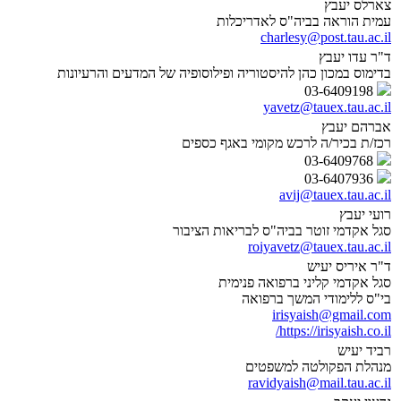
צארלס יעבץ
עמית הוראה בביה"ס לאדריכלות
charlesy@post.tau.ac.il
ד"ר עדו יעבץ
בדימוס במכון כהן להיסטוריה ופילוסופיה של המדעים והרעיונות
03-6409198
yavetz@tauex.tau.ac.il
אברהם יעבץ
רכז/ת בכיר/ה לרכש מקומי באגף כספים
03-6409768
03-6407936
avij@tauex.tau.ac.il
רועי יעבץ
סגל אקדמי זוטר בביה"ס לבריאות הציבור
roiyavetz@tauex.tau.ac.il
ד"ר איריס יעיש
סגל אקדמי קליני ברפואה פנימית
בי"ס ללימודי המשך ברפואה
irisyaish@gmail.com
https://irisyaish.co.il/
רביד יעיש
מנהלת הפקולטה למשפטים
ravidyaish@mail.tau.ac.il