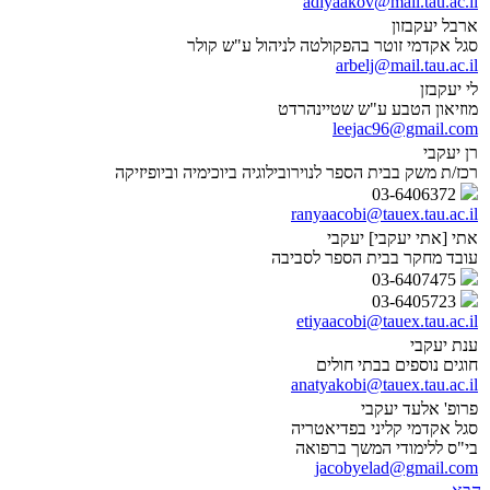
adiyaakov@mail.tau.ac.il
ארבל יעקבזון
סגל אקדמי זוטר בהפקולטה לניהול ע"ש קולר
arbelj@mail.tau.ac.il
לי יעקבזן
מוזיאון הטבע ע"ש שטיינהרדט
leejac96@gmail.com
רן יעקבי
רכז/ת משק בבית הספר לנוירובילוגיה ביוכימיה וביופיזיקה
03-6406372
ranyaacobi@tauex.tau.ac.il
אתי [אתי יעקבי] יעקבי
עובד מחקר בבית הספר לסביבה
03-6407475
03-6405723
etiyaacobi@tauex.tau.ac.il
ענת יעקבי
חוגים נוספים בבתי חולים
anatyakobi@tauex.tau.ac.il
פרופ' אלעד יעקבי
סגל אקדמי קליני בפדיאטריה
בי"ס ללימודי המשך ברפואה
jacobyelad@gmail.com