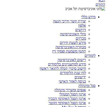
הבא
הקודם
מידע כללי
יצירת קשר ודרכי הגעה
אלפון
דרושים
נהלי האוניברסיטה
מכרזים
מידע לשעת חירום
מבקרת האוניברסיטה
תקנון משמעת ופסקי דין
לימודים
רישום לאוניברסיטה
מידע למתעניינים בלימודים
חישוב סיכויי קבלה לתואר ראשון
לוח שנת הלימודים
ידיעונים
כניסה לאזור האישי
סגל ומינהלה
אגפים ומשרדי מינהלה
ארגון הסגל המנהלי
ארגון הסגל האקדמי הבכיר
ארגון הסגל האקדמי הזוטר