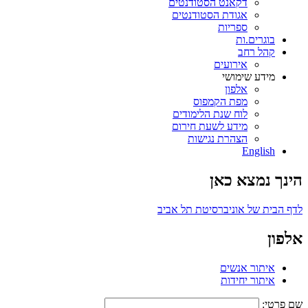
דקאנט הסטודנטים
אגודת הסטודנטים
ספריות
בוגרים.ות
קהל רחב
אירועים
מידע שימושי
אלפון
מפת הקמפוס
לוח שנת הלימודים
מידע לשעת חירום
הצהרת נגישות
English
הינך נמצא כאן
לדף הבית של אוניברסיטת תל אביב
אלפון
איתור אנשים
איתור יחידות
שם פרטי: