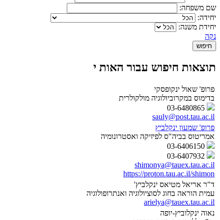
שם משפחה:
יחידה:
יחידת משנה:
נקה
תוצאות חיפוש עבור האות י
פרופ' שאול ינקופסקי
בדימוס במקרוביולוגיה מולקולרית
03-6480865
sauly@post.tau.ac.il
פרופ' שמעון ינקלביץ
אמריטוס בביה"ס לפיזיקה ואסטרונומיה
03-6406150
03-6407932
shimonya@tauex.tau.ac.il
https://proton.tau.ac.il/shimon
ד"ר אריאל מטיאס ינקלביץ'
עמית הוראה בחוג לסוציולוגיה ואנתרופולוגיה
arielya@tauex.tau.ac.il
נאוה ינקלוביץ-יופה