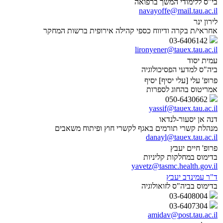
בי"ס ללימודי המשך ברפואה
navayoffe@mail.tau.ac.il
לירון ינר
אחראי/ת בקרה ודיווח כספי קהילה אירופית ברשות המחקר
03-6406142
lironyener@tauex.tau.ac.il
עמית יסוד
ביה"ס למדעי הפסיכולוגיה
פרופ' עלי [עלי יסיף] יסיף
אמריטוס בהחוג לספרות
050-6430662
yassif@tauex.tau.ac.il
דנה אן יסעור-לנדאו
מנהלת קשרי תורמים באגף לקשרי חוץ ופיתוח משאבים
danayl@tauex.tau.ac.il
פרופ' חיים יעבץ
בדימוס במחלקות קליניות
yavetz@tasmc.health.gov.il
ד"ר עמינדב יעבץ
בדימוס בביה"ס לזואולוגיה
03-6408004
03-6407304
amidav@post.tau.ac.il