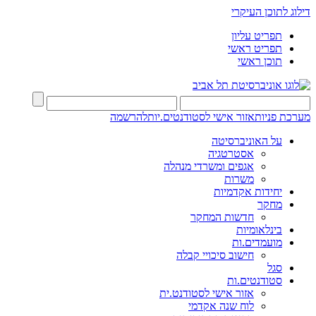
דילוג לתוכן העיקרי
תפריט עליון
תפריט ראשי
תוכן ראשי
מערכת פניות
אזור אישי לסטודנטים.יות
להרשמה
על האוניברסיטה
אסטרטגיה
אגפים ומשרדי מנהלה
משרות
יחידות אקדמיות
מחקר
חדשות המחקר
בינלאומיות
מועמדים.ות
חישוב סיכויי קבלה
סגל
סטודנטים.ות
אזור אישי לסטודנט.ית
לוח שנה אקדמי