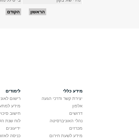
מירי שול בקון
בי"ס ללימו
עמודים
הראשון
הקודם
מידע כללי
לימודים
יצירת קשר ודרכי הגעה
רישום לאונ
אלפון
מידע למתענ
דרושים
חישוב סיכוי
נהלי האוניברסיטה
לוח שנת הל
מכרזים
ידיעונים
מידע לשעת חירום
כניסה לאזור