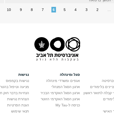
די המשך ברפואה
10
9
8
7
6
5
4
3
2
…
סגל ומינהלה
נגישות
יברסיטה
אגפים ומשרדי מינהלה
נגישות בקמפוס
יינים בלימודים
ארגון הסגל המנהלי
מניעה וטיפול בהטר
י קבלה לתואר ראשון
ארגון הסגל האקדמי הבכיר
הנחיות בדבר חוק ח
ימודים
ארגון הסגל האקדמי הזוטר
הצהרת נגישות
כניסה ל-My Tau
הגנת הפרטיות
 האישי
תנאי שימוש