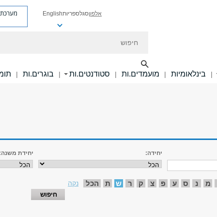
מערכת פ
אלפון
סגל
ספריות
English
חיפוש
בינלאומיות
מועמדים.ות
סטודנטים.ות
בוגרים.ות
תומכ
|
|
|
|
|
יחידה:
יחידת משנה:
מ
נ
ס
ע
פ
צ
ק
ר
ש
ת
הכל
נקה