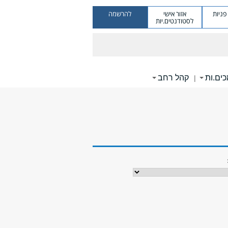
ניות
אזור אישי
להרשמה
לסטודנטים.יות
ים.ות
קהל רחב
|