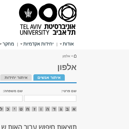
תוכן
תפריט
תפריט
עליון
ראשי
ראשי
אודות
יחידות אקדמיות
מחקר
|
|
הינך נמצא כאן
> אלפון
אלפון
איתור אנשים
איתור יחידות
שם פרטי:
שם משפחה:
א
ב
ג
ד
ה
ו
ז
ח
ט
י
כ
ל
תוצאות חיפוש עבור האות ש