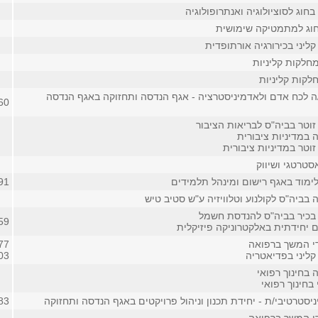
חוג לסוציולוגיה ואנתרופולוגיה
וג למתמטיקה שימושית
ליני בכירורגיה אורתופדית
חלקות קליניות
לקות קליניות
/ה לכח אדם ולאדמיניסטרציה - אגף הנדסה ותחזוקה באגף הנדסה
60
זוטר בביה"ס לבריאות הציבור
 במדיניות ציבורית
וטר במדיניות ציבורית
סטרטגי ושיווק
לימוד באגף רישום ומינהל תלמידים
91
בביה"ס לקולנוע וטלוויזיה ע"ש סטיב טיש
בכיר בביה"ס להנדסת חשמל
59
ם יחידתית באלקטרוניקה פיזיקלית
די המשך ברפואה
3477 
קליני בפדיאטריה
3903 
 בחינוך רפואי
 בחינוך רפואי
יסטרטיבי/ת - יחידת תכנון וניהול פרויקטים באגף הנדסה ותחזוקה
83