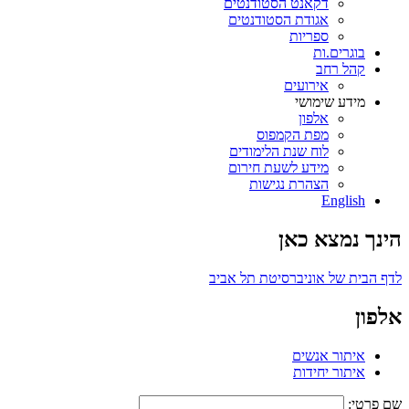
דקאנט הסטודנטים
אגודת הסטודנטים
ספריות
בוגרים.ות
קהל רחב
אירועים
מידע שימושי
אלפון
מפת הקמפוס
לוח שנת הלימודים
מידע לשעת חירום
הצהרת נגישות
English
הינך נמצא כאן
לדף הבית של אוניברסיטת תל אביב
אלפון
איתור אנשים
איתור יחידות
שם פרטי: