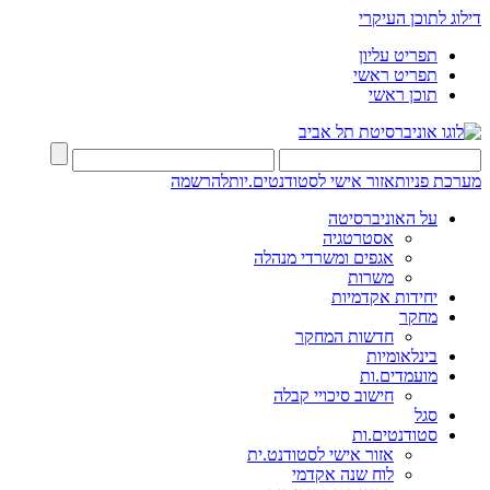
דילוג לתוכן העיקרי
תפריט עליון
תפריט ראשי
תוכן ראשי
מערכת פניות
אזור אישי לסטודנטים.יות
להרשמה
על האוניברסיטה
אסטרטגיה
אגפים ומשרדי מנהלה
משרות
יחידות אקדמיות
מחקר
חדשות המחקר
בינלאומיות
מועמדים.ות
חישוב סיכויי קבלה
סגל
סטודנטים.ות
אזור אישי לסטודנט.ית
לוח שנה אקדמי