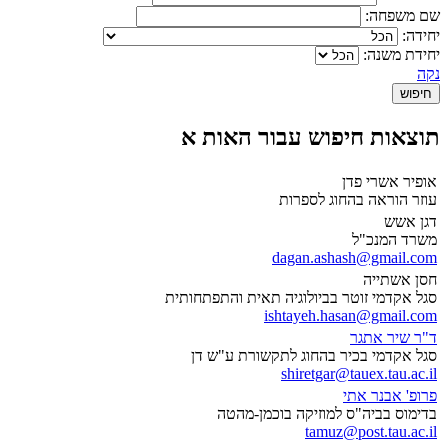
שם משפחה:
יחידה:
יחידת משנה:
נקה
תוצאות חיפוש עבור האות א
אופיר אשרי פדן
עוזר הוראה בהחוג לספרות
דגן אשש
משרד המנכ"ל
dagan.ashash@gmail.com
חסן אשתייה
סגל אקדמי זוטר בביולוגיה תאית והתפתחותית
ishtayeh.hasan@gmail.com
ד"ר שיר אתגר
סגל אקדמי בכיר בהחוג לתקשורת ע"ש דן
shiretgar@tauex.tau.ac.il
פרופ' אבנר אתי
בדימוס בביה"ס למוזיקה בוכמן-מהטה
tamuz@post.tau.ac.il