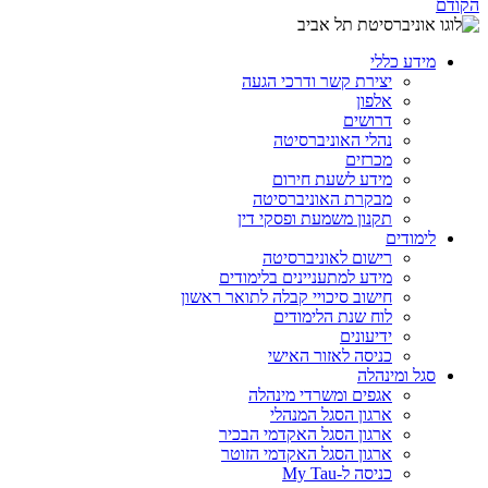
הקודם
מידע כללי
יצירת קשר ודרכי הגעה
אלפון
דרושים
נהלי האוניברסיטה
מכרזים
מידע לשעת חירום
מבקרת האוניברסיטה
תקנון משמעת ופסקי דין
לימודים
רישום לאוניברסיטה
מידע למתעניינים בלימודים
חישוב סיכויי קבלה לתואר ראשון
לוח שנת הלימודים
ידיעונים
כניסה לאזור האישי
סגל ומינהלה
אגפים ומשרדי מינהלה
ארגון הסגל המנהלי
ארגון הסגל האקדמי הבכיר
ארגון הסגל האקדמי הזוטר
כניסה ל-My Tau