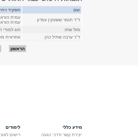
שם
תפקיד ויחי
עמית הוראה
ד"ר תומר ששונקין עפרון
עמית הוראה
מזל שתו
חוג למודי 
ד"ר ערבה שתיל כהן
אחראית מעב
עמודים
הראשון
מידע כללי
לימודים
יצירת קשר ודרכי הגעה
רישום לאונ