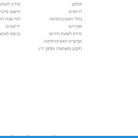
אלפון
מידע למתענ
דרושים
חישוב סיכוי
נהלי האוניברסיטה
לוח שנת הל
מכרזים
ידיעונים
מידע לשעת חירום
כניסה לאזור
מבקרת האוניברסיטה
תקנון משמעת ופסקי דין
אוניברסיטת תל אביב עושה כל מאמץ לכבד זכו