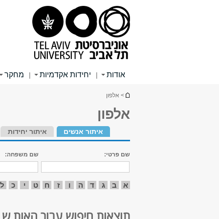
תוכן
תפריט
תפריט
עליון
ראשי
ראשי
אודות
יחידות אקדמיות
מחקר
|
|
הינך נמצא כאן
> אלפון
אלפון
איתור אנשים
איתור יחידות
שם פרטי:
שם משפחה:
א
ב
ג
ד
ה
ו
ז
ח
ט
י
כ
ל
תוצאות חיפוש עבור האות ש