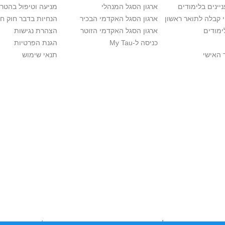
יינים בלימודים
ארגון הסגל המנהלי
מניעה וטיפול בהטר
י קבלה לתואר ראשון
ארגון הסגל האקדמי הבכיר
הנחיות בדבר חוק ח
ימודים
ארגון הסגל האקדמי הזוטר
הצהרת נגישות
כניסה ל-My Tau
הגנת הפרטיות
 האישי
תנאי שימוש
יות יוצרים. אם בבעלותך זכויות יוצרים בתכנים שנמצאים פה ו/או השימוש ש