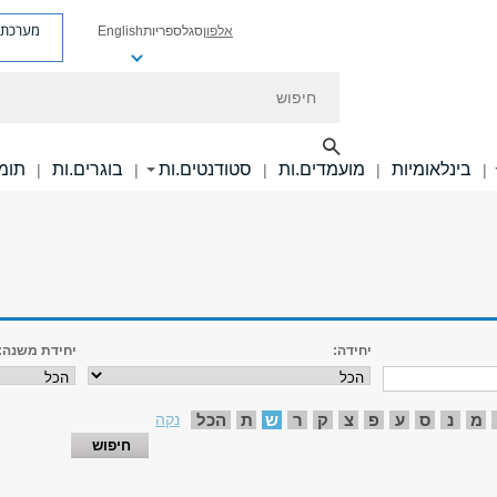
מערכת פ
אלפון
סגל
ספריות
English
חיפוש
בינלאומיות
מועמדים.ות
סטודנטים.ות
בוגרים.ות
תומכ
|
|
|
|
|
יחידה:
יחידת משנה:
מ
נ
ס
ע
פ
צ
ק
ר
ש
ת
הכל
נקה